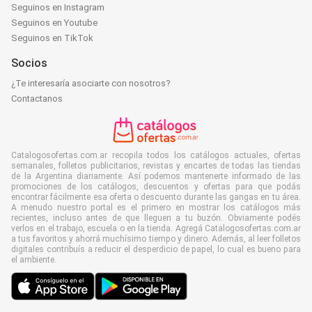
Seguinos en Instagram
Seguinos en Youtube
Seguinos en TikTok
Socios
¿Te interesaría asociarte con nosotros?
Contactanos
Catalogosofertas.com.ar recopila todos los catálogos actuales, ofertas
semanales, folletos publicitarios, revistas y encartes de todas las tiendas
de la Argentina diariamente. Así podemos mantenerte informado de las
promociones de los catálogos, descuentos y ofertas para que podás
encontrar fácilmente esa oferta o descuento durante las gangas en tu área.
A menudo nuestro portal es el primero en mostrar los catálogos más
recientes, incluso antes de que lleguen a tu buzón. Obviamente podés
verlos en el trabajo, escuela o en la tienda. Agregá Catalogosofertas.com.ar
a tus favoritos y ahorrá muchísimo tiempo y dinero. Además, al leer folletos
digitales contribuís a reducir el desperdicio de papel, lo cual es bueno para
el ambiente.