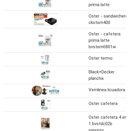
prima latte
Oster - sandwichera
ckstsm400
Oster - cafetera
prima latte
bvstem6801w
Oster termo
Black+Decker
plancha
Vemlinea licuadora
Oster cafetera
Oster cafetera 4 en
1 bvstdc02b
express