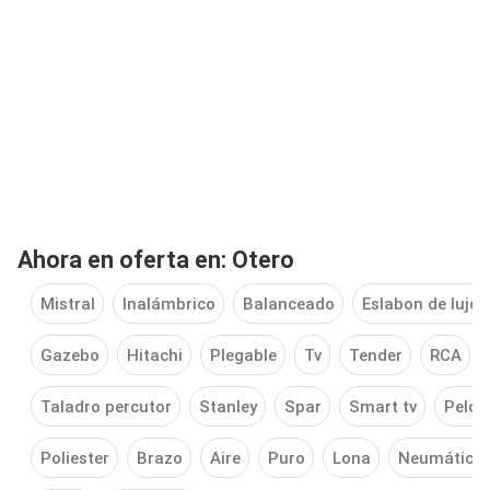
Ahora en oferta en: Otero
Mistral
Inalámbrico
Balanceado
Eslabon de lujo
Gazebo
Hitachi
Plegable
Tv
Tender
RCA
Taladro percutor
Stanley
Spar
Smart tv
Pelop
Poliester
Brazo
Aire
Puro
Lona
Neumático