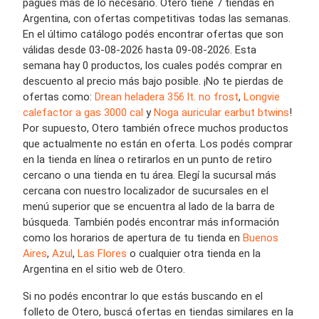
pagues más de lo necesario. Otero tiene 7 tiendas en
Argentina, con ofertas competitivas todas las semanas.
En el último catálogo podés encontrar ofertas que son
válidas desde 03-08-2026 hasta 09-08-2026. Esta
semana hay 0 productos, los cuales podés comprar en
descuento al precio más bajo posible. ¡No te pierdas de
ofertas como:
Drean heladera 356 lt. no frost
,
Longvie
calefactor a gas 3000 cal
y
Noga auricular earbut btwins
!
Por supuesto, Otero también ofrece muchos productos
que actualmente no están en oferta. Los podés comprar
en la tienda en línea o retirarlos en un punto de retiro
cercano o una tienda en tu área. Elegí la sucursal más
cercana con nuestro localizador de sucursales en el
menú superior que se encuentra al lado de la barra de
búsqueda. También podés encontrar más información
como los horarios de apertura de tu tienda en
Buenos
Aires
,
Azul
,
Las Flores
o cualquier otra tienda en la
Argentina en el sitio web de Otero.
Si no podés encontrar lo que estás buscando en el
folleto de Otero, buscá ofertas en tiendas similares en la