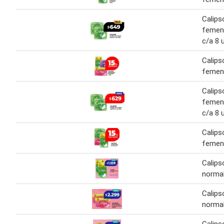
Calips
femen
c/a 8 
Calips
femen
Calips
femen
c/a 8 
Calips
femen
Calips
normal
Calips
normal