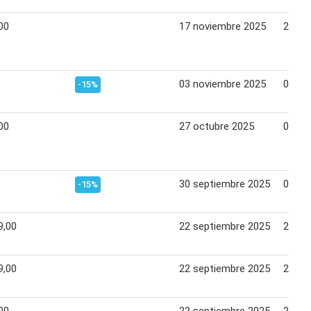
00
17 noviembre 2025
23 no
03 noviembre 2025
09 no
-15%
00
27 octubre 2025
02 no
30 septiembre 2025
05 oc
-15%
9,00
22 septiembre 2025
28 se
9,00
22 septiembre 2025
28 se