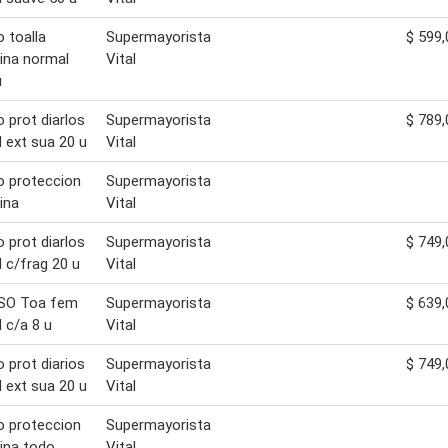
o toalla
Supermayorista
$ 599,
ina normal
Vital
u
o prot diarlos
Supermayorista
$ 789,
 ext sua 20 u
Vital
o proteccion
Supermayorista
ina
Vital
o prot diarlos
Supermayorista
$ 749,
 c/frag 20 u
Vital
SO Toa fem
Supermayorista
$ 639,
 c/a 8 u
Vital
o prot diarios
Supermayorista
$ 749,
 ext sua 20 u
Vital
o proteccion
Supermayorista
ina todo
Vital