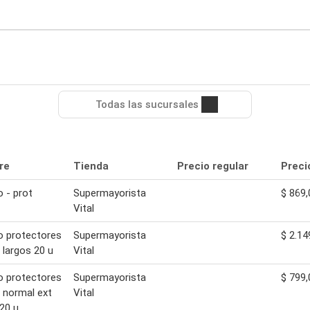
Todas las sucursales
re
Tienda
Precio regular
Preci
o - prot
Supermayorista
$ 869,
Vital
o protectores
Supermayorista
$ 2.14
s largos 20 u
Vital
o protectores
Supermayorista
$ 799,
s normal ext
Vital
20 u