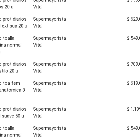
o prot diarios
Supermayorista
$ 799,
ss 20 u
Vital
o prot diarios
Supermayorista
$ 629,
 ext sua 20 u
Vital
o toalla
Supermayorista
$ 549,
ina normal
Vital
u
o prot diarios
Supermayorista
$ 789,
stilo 20 u
Vital
o toa fem
Supermayorista
$ 619,
anatomica 8
Vital
o prot diarios
Supermayorista
$ 1.19
 suave 50 u
Vital
o toalla
Supermayorista
$ 549,
ina normal
Vital