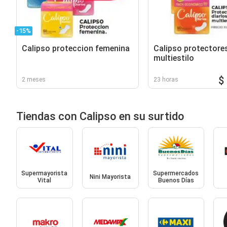
-15%
Calipso proteccion femenina
Calipso protectores
multiestilo
$
2 meses
23 horas
Tiendas con Calipso en su surtido
Supermayorista
Supermercados
Nini Mayorista
Vital
Buenos Días