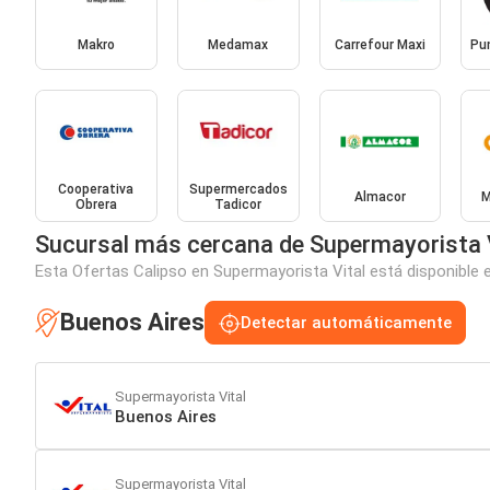
Makro
Medamax
Carrefour Maxi
Pu
Cooperativa
Supermercados
Almacor
M
Obrera
Tadicor
Sucursal más cercana de Supermayorista 
Esta Ofertas Calipso en Supermayorista Vital está disponible 
Buenos Aires
Detectar automáticamente
Supermayorista Vital
Buenos Aires
Supermayorista Vital