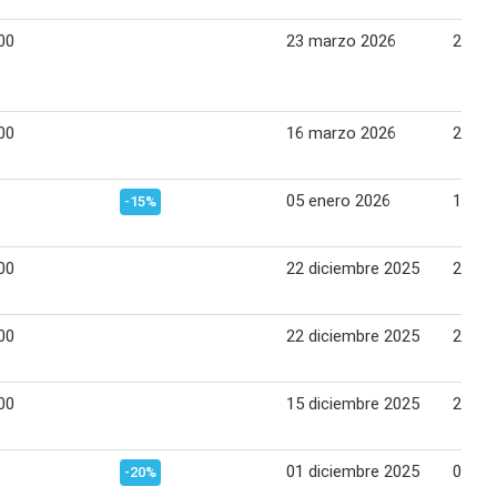
00
23 marzo 2026
29 ma
00
16 marzo 2026
22 ma
05 enero 2026
11 en
-15%
00
22 diciembre 2025
28 di
00
22 diciembre 2025
28 di
00
15 diciembre 2025
21 di
01 diciembre 2025
08 di
-20%