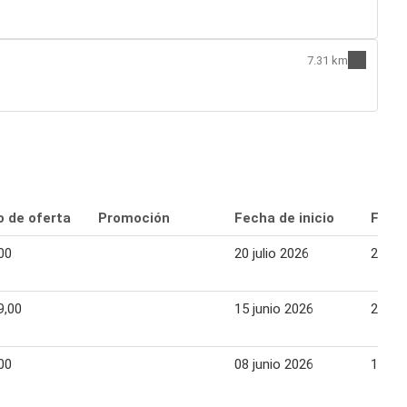
7.31 km
o de oferta
Promoción
Fecha de inicio
Fecha
00
20 julio 2026
26 jul
9,00
15 junio 2026
21 ju
00
08 junio 2026
14 ju