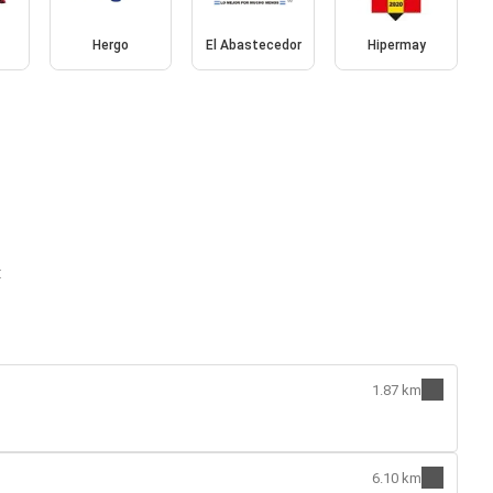
Hergo
El Abastecedor
Hipermay
:
1.87 km
6.10 km