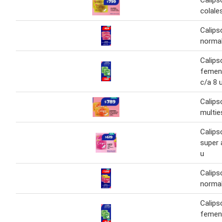
Calips
colale
Calips
normal
Calips
femen
c/a 8 
Calips
multie
Calips
super 
u
Calips
normal
Calips
femen