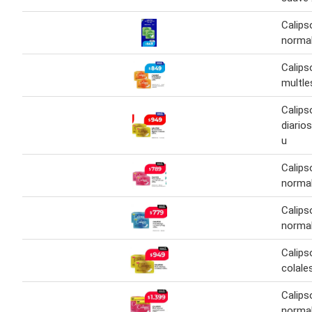
Calips
normal
Calips
multle
Calips
diario
u
Calips
normal
Calips
normal
Calips
colale
Calips
normal