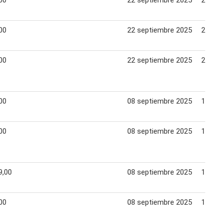
00
22 septiembre 2025
28 se
00
22 septiembre 2025
28 se
00
22 septiembre 2025
28 se
00
08 septiembre 2025
14 se
00
08 septiembre 2025
14 se
9,00
08 septiembre 2025
14 se
00
08 septiembre 2025
14 se