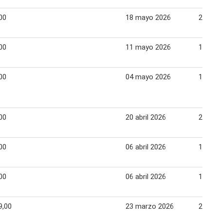
00
18 mayo 2026
24 ma
00
11 mayo 2026
17 ma
00
04 mayo 2026
10 ma
00
20 abril 2026
26 abr
00
06 abril 2026
12 abr
00
06 abril 2026
12 abr
9,00
23 marzo 2026
29 ma