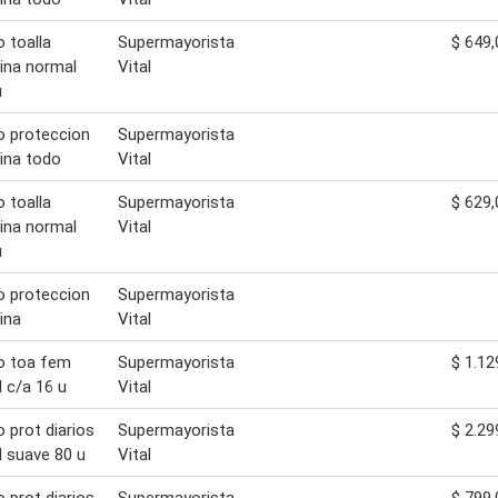
o toalla
Supermayorista
$ 649,
ina normal
Vital
u
o proteccion
Supermayorista
ina todo
Vital
o toalla
Supermayorista
$ 629,
ina normal
Vital
u
o proteccion
Supermayorista
ina
Vital
o toa fem
Supermayorista
$ 1.12
 c/a 16 u
Vital
o prot diarios
Supermayorista
$ 2.29
 suave 80 u
Vital