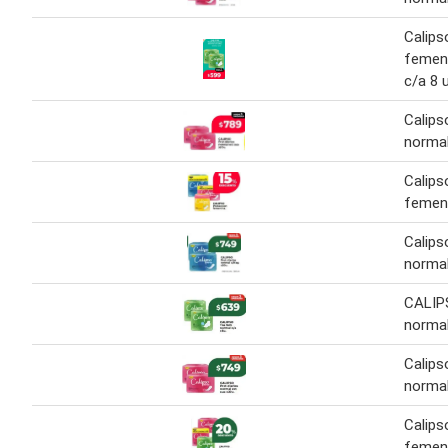
Calips
femen
c/a 8 
Calips
normal
Calips
femen
Calips
normal
CALIP
normal
Calips
normal
Calips
femen