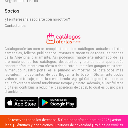
Seguinos en TikTok
Socios
¿Te interesaría asociarte con nosotros?
Contactanos
Catalogosofertas.com.ar recopila todos los catálogos actuales, ofertas
semanales, folletos publicitarios, revistas y encartes de todas las tiendas
de la Argentina diariamente. Así podemos mantenerte informado de las
promociones de los catálogos, descuentos y ofertas para que podás
encontrar fácilmente esa oferta o descuento durante las gangas en tu área.
A menudo nuestro portal es el primero en mostrar los catálogos más
recientes, incluso antes de que lleguen a tu buzón. Obviamente podés
verlos en el trabajo, escuela o en la tienda. Agregá Catalogosofertas.com.ar
a tus favoritos y ahorrá muchísimo tiempo y dinero. Además, al leer folletos
digitales contribuís a reducir el desperdicio de papel, lo cual es bueno para
el ambiente.
Se reservan todos los derechos © Catalogosofertas.com.ar 2026 |
Aviso
legal
|
Términos y condiciones
|
Políticas de privacidad
|
Política de cookies