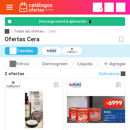
!
Descarga nuestra aplicación 📲
Todas las ofertas
Cera
Ofertas Cera
Tiendas
Filtros
Dermogreen
Líquida
Agregar
2 ofertas
Relevancia