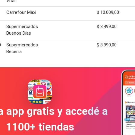
Vital
Carrefour Maxi
$ 10.009,00
Supermercados
$ 8.499,00
Buenos Días
0
Supermercados
$ 8.990,00
Becerra
a app gratis y accedé a
1100+ tiendas