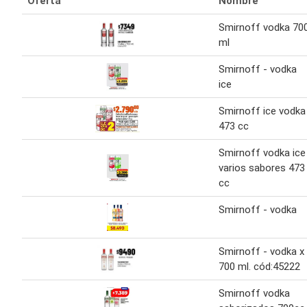
Oferta
Nombre
Smirnoff vodka 70
ml
Smirnoff - vodka
ice
Smirnoff ice vodka
473 cc
Smirnoff vodka ice
varios sabores 473
cc
Smirnoff - vodka
Smirnoff - vodka x
700 ml. cód:45222
Smirnoff vodka