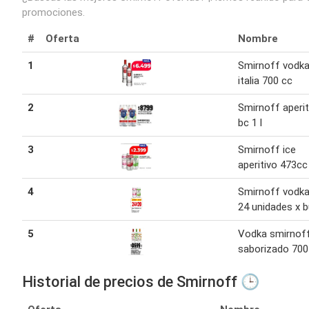
promociones.
#
Oferta
Nombre
1
Smirnoff vodk
italia 700 cc
2
Smirnoff aperit
bc 1 l
3
Smirnoff ice
aperitivo 473cc
4
Smirnoff vodka
24 unidades x b
5
Vodka smirnof
saborizado 700
Historial de precios de Smirnoff 🕒