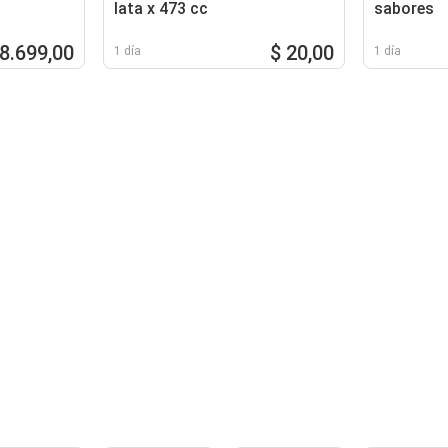
lata x 473 cc
sabores
 8.699,00
$ 20,00
1 día
1 día