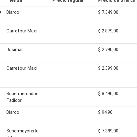
Tienda
Precio regular
Precio de oferta
0
Diarco
$ 7.349,00
Carrefour Maxi
$ 2.879,00
Josimar
$ 2.790,00
Carrefour Maxi
$ 2.399,00
Supermercados
$ 8.490,00
Tadicor
Diarco
$ 94,90
Supermayorista
$ 7.389,00