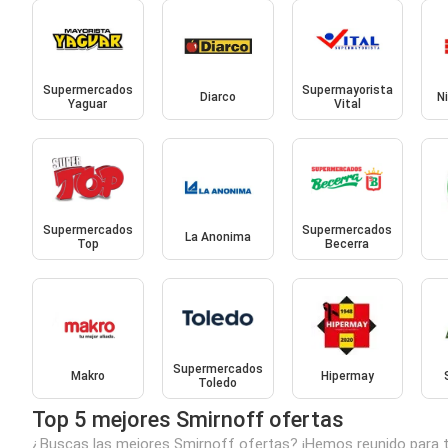
Supermercados
Supermayorista
Diarco
N
Yaguar
Vital
Supermercados
Supermercados
La Anonima
Top
Becerra
Supermercados
Makro
Hipermay
Toledo
Top 5 mejores Smirnoff ofertas
¿Buscas las mejores Smirnoff ofertas? ¡Hemos reunido para ti