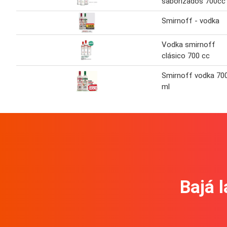
saborizados 700cc
Smirnoff - vodka
Vodka smirnoff
clásico 700 cc
Smirnoff vodka 70
ml
Bajá l