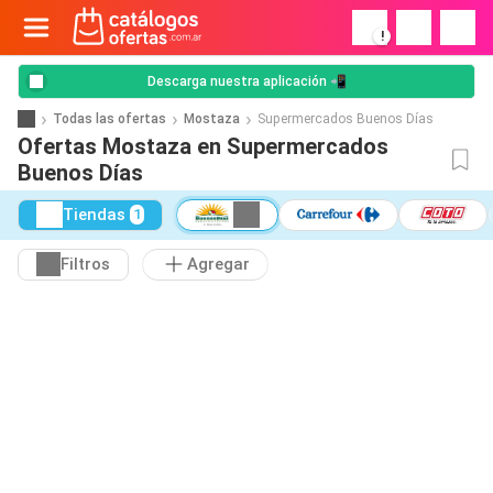
!
Descarga nuestra aplicación 📲
Todas las ofertas
Mostaza
Supermercados Buenos Días
Ofertas Mostaza en Supermercados
Buenos Días
Tiendas
1
Filtros
Agregar