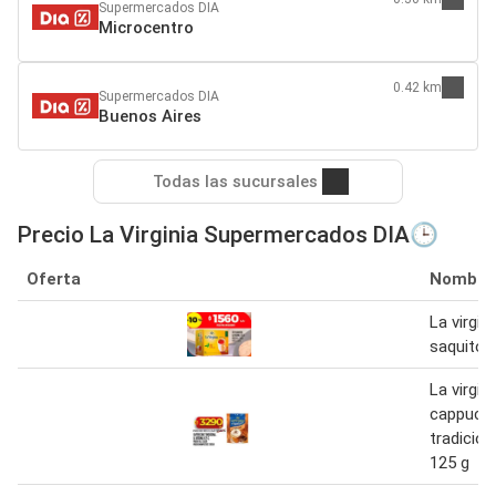
Supermercados DIA
Microcentro
0.42 km
Supermercados DIA
Buenos Aires
Todas las sucursales
Precio La Virginia Supermercados DIA🕒
Oferta
Nombre
La virgin
saquitos
La virgini
cappucc
tradiciona
125 g