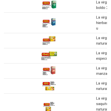
La virgin
boldo 25
La virgini
hierbas 
u
La virgini
naturalid
La virgini
especial 
La virgini
manzanil
La virgini
naturalid
La virgin
saquitos
naturalid