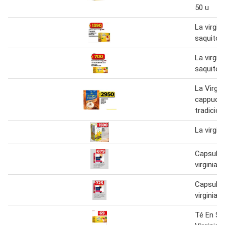
50 u
La virgin
saquitos
La virgin
saquitos
La Virgin
cappucc
tradicion
La virgin
Capsula 
virginia
Capsula 
virginia
Té En Sa