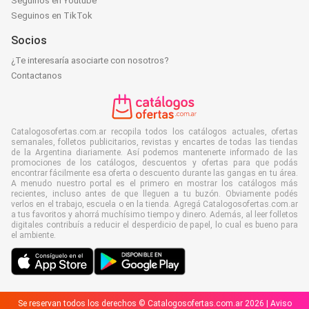
Seguinos en Youtube
Seguinos en TikTok
Socios
¿Te interesaría asociarte con nosotros?
Contactanos
Catalogosofertas.com.ar recopila todos los catálogos actuales, ofertas
semanales, folletos publicitarios, revistas y encartes de todas las tiendas
de la Argentina diariamente. Así podemos mantenerte informado de las
promociones de los catálogos, descuentos y ofertas para que podás
encontrar fácilmente esa oferta o descuento durante las gangas en tu área.
A menudo nuestro portal es el primero en mostrar los catálogos más
recientes, incluso antes de que lleguen a tu buzón. Obviamente podés
verlos en el trabajo, escuela o en la tienda. Agregá Catalogosofertas.com.ar
a tus favoritos y ahorrá muchísimo tiempo y dinero. Además, al leer folletos
digitales contribuís a reducir el desperdicio de papel, lo cual es bueno para
el ambiente.
Se reservan todos los derechos © Catalogosofertas.com.ar 2026 |
Aviso