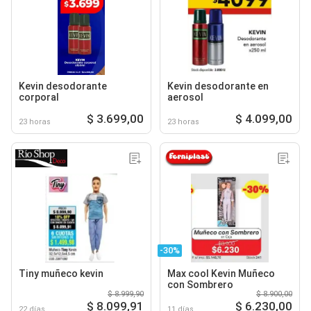
Kevin desodorante
Kevin desodorante en
corporal
aerosol
$ 3.699,00
$ 4.099,00
23 horas
23 horas
-30%
Tiny muñeco kevin
Max cool Kevin Muñeco
con Sombrero
$ 8.999,90
$ 8.900,00
$ 8.099,91
$ 6.230,00
22 días
11 días