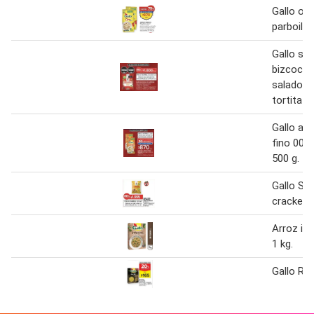
Gallo oro
parboil b
Gallo sn
bizcocho
salados 
tortita n
Gallo arr
fino 000
500 g.
Gallo Sn
crackead
Arroz int
1 kg.
Gallo Ri