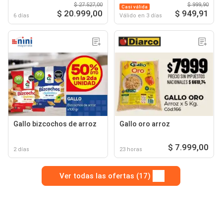
$ 27.527,00
$ 999,90
Casi válida
$ 20.999,00
$ 949,91
6 días
Válido en 3 días
Gallo bizcochos de arroz
Gallo oro arroz
$ 7.999,00
2 días
23 horas
Ver todas las ofertas (17)