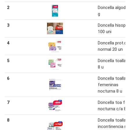
2
Doncella algodo
g
3
Doncella hisopo
100 uni
4
Doncella prot.dia
normal 20 un
5
Doncella toalla 
8 u
6
Doncella toallas
femeninas
nocturna 8 u
7
Doncella toa fe
nocturna c/a 8 u
8
Doncella toalla
incontinencia m