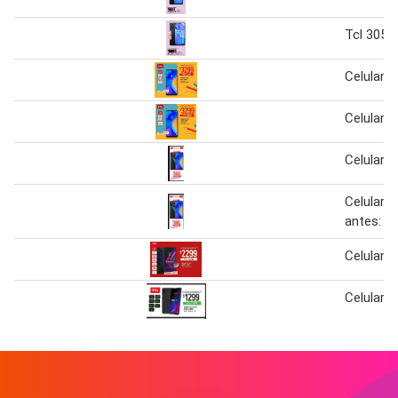
Tcl 305
Celular T
Celulare 
Celular T
Celular t
antes: $
Celular t
Celular tc