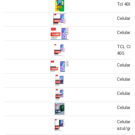
Tcl 408
Celular t
Celular t
TCL CEL
405
Celular t
Celular t
Celular t
Celular tc
Celular t
azul/gris