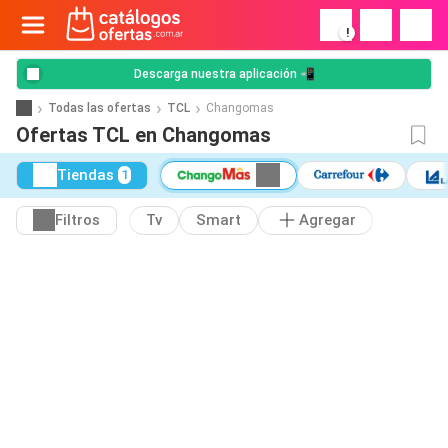
!
Descarga nuestra aplicación 📲
Todas las ofertas
TCL
Changomas
Ofertas TCL en Changomas
Tiendas
1
Filtros
Tv
Smart
Agregar