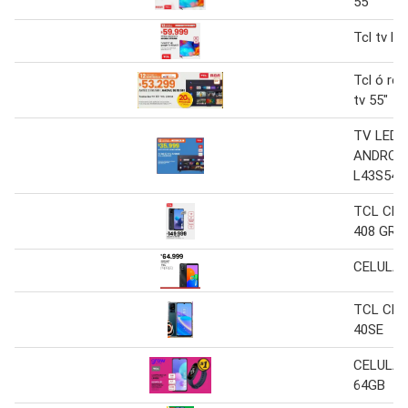
55"
Tcl tv le
Tcl ó rca
tv 55"
TV LED 
ANDROID
L43S540
TCL CEL
408 GRIS
CELULAR
TCL CEL
40SE
CELULAR
64GB