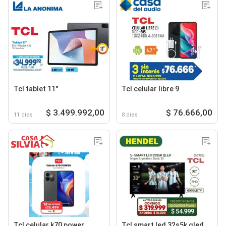
Tcl tablet 11"
Tcl celular libre 9
$ 3.499.992,00
$ 76.666,00
11 días
8 días
Tcl celular k70 power
Tcl smart led 32s5k qled