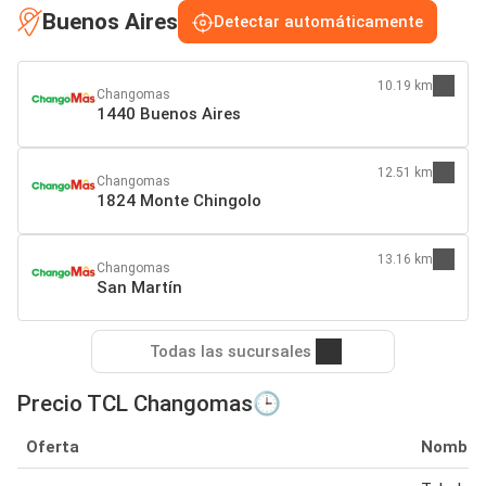
Buenos Aires
Detectar automáticamente
10.19 km
Changomas
1440 Buenos Aires
12.51 km
Changomas
1824 Monte Chingolo
13.16 km
Changomas
San Martín
Todas las sucursales
Precio TCL Changomas🕒
Oferta
Nombre