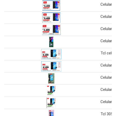
Celular t
Celulares
Celular t
Celular t
Tcl celul
Celulares
Celular tc
Celular t
Celular t
Tcl 305