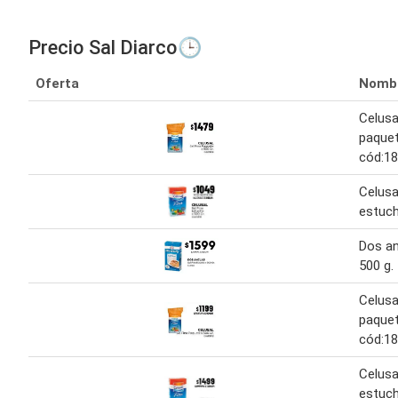
Precio Sal Diarco🕒
Oferta
Nomb
Celusal
paquet
cód:1
Celusal
estuch
Dos an
500 g.
Celusal
paquet
cód:1
Celusal
estuch