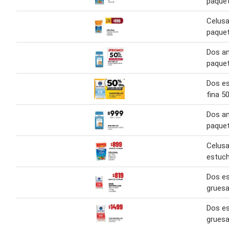
paquet
Celusal
paquet
Dos an
paquet
Dos es
fina 50
Dos an
paquet
Celusal
estuch
Dos es
gruesa
Dos es
gruesa