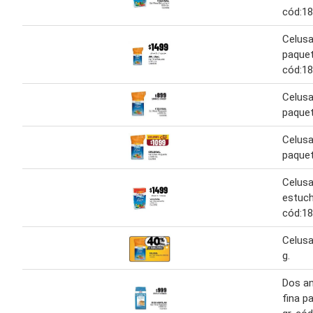
cód:1
Celusal
paquet
cód:1
Celusal
paque
Celusal
paque
Celusal
estuch
cód:1
Celusa
g.
Dos an
fina p