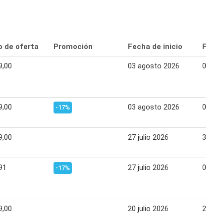
o de oferta
Promoción
Fecha de inicio
Fecha
9,00
03 agosto 2026
08 ag
9,00
03 agosto 2026
07 ag
-17%
9,00
27 julio 2026
31 jul
91
27 julio 2026
01 ag
-17%
9,00
20 julio 2026
25 jul