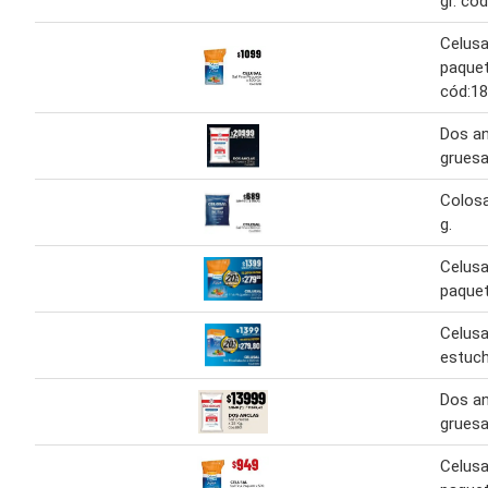
gr. có
Celusal
paquet
cód:1
Dos an
gruesa
Colosa
g.
Celusal
paquet
Celusal
estuch
Dos an
gruesa
Celusal