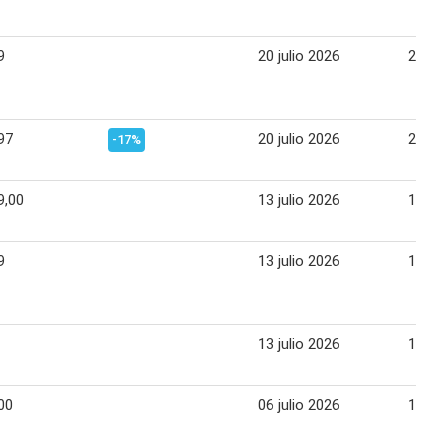
9
20 julio 2026
25 jul
97
20 julio 2026
25 jul
-17%
9,00
13 julio 2026
18 jul
9
13 julio 2026
18 jul
13 julio 2026
17 jul
00
06 julio 2026
11 jul