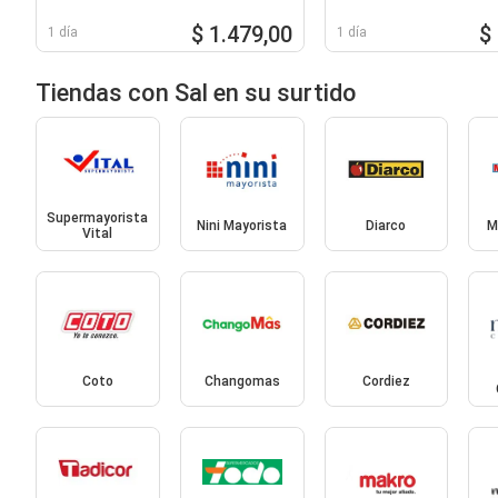
$ 1.479,00
$
1 día
1 día
Tiendas con Sal en su surtido
Supermayorista
Nini Mayorista
Diarco
M
Vital
Coto
Changomas
Cordiez