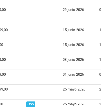
9,00
29 junio 2026
04 jul
99,00
15 junio 2026
19 ju
00
15 junio 2026
19 ju
9,00
08 junio 2026
12 ju
9,00
01 junio 2026
06 ju
99,00
25 mayo 2026
29 ma
00
25 mayo 2026
29 ma
-15%