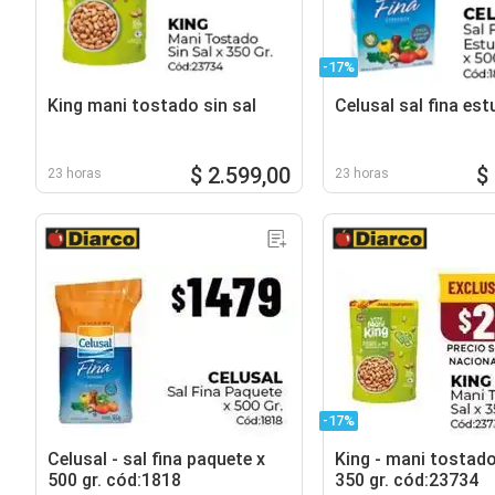
-17%
King mani tostado sin sal
Celusal sal fina es
$ 2.599,00
$
23 horas
23 horas
-17%
Celusal - sal fina paquete x
King - mani tostado
500 gr. cód:1818
350 gr. cód:23734