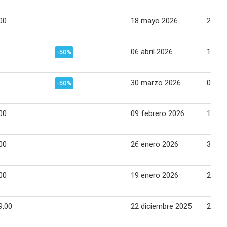
00
18 mayo 2026
22 ma
06 abril 2026
10 abr
-50%
30 marzo 2026
03 abr
-50%
00
09 febrero 2026
13 fe
00
26 enero 2026
30 en
00
19 enero 2026
23 en
9,00
22 diciembre 2025
26 di