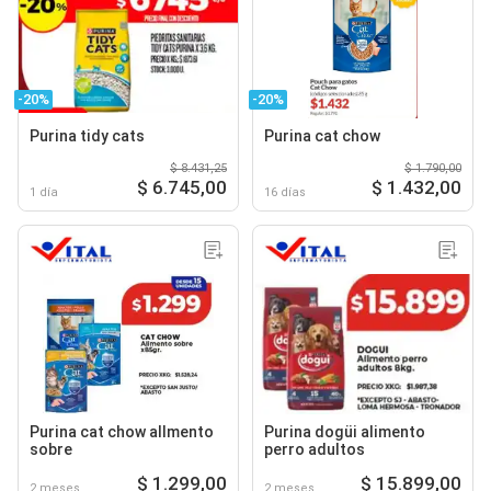
-20%
-20%
Purina tidy cats
Purina cat chow
$ 8.431,25
$ 1.790,00
$ 6.745,00
$ 1.432,00
1 día
16 días
Purina cat chow allmento
Purina dogüi alimento
sobre
perro adultos
$ 1.299,00
$ 15.899,00
2 meses
2 meses