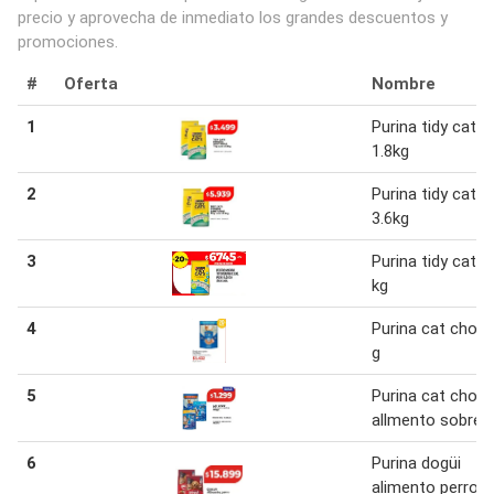
precio y aprovecha de inmediato los grandes descuentos y
promociones.
#
Oferta
Nombre
1
Purina tidy cats
1.8kg
2
Purina tidy cats
3.6kg
3
Purina tidy cats 
kg
4
Purina cat chow
g
5
Purina cat chow
allmento sobre 
6
Purina dogüi
alimento perro