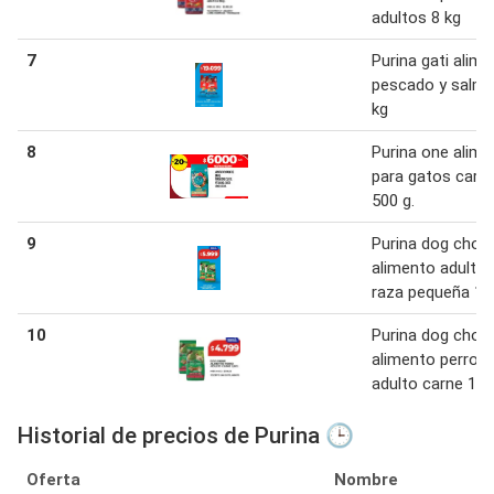
adultos 8 kg
7
Purina gati alim
pescado y salmo
kg
8
Purina one alim
para gatos carn
500 g.
9
Purina dog chow
alimento adulto
raza pequeña 1,5
10
Purina dog chow
alimento perro
adulto carne 1,5
Historial de precios de Purina 🕒
Oferta
Nombre