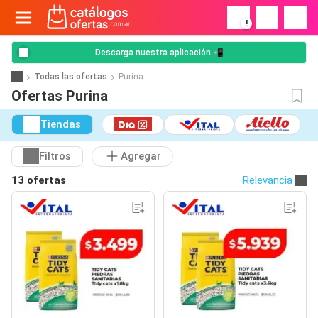
!
Descarga nuestra aplicación 📲
Todas las ofertas
Purina
Ofertas Purina
Tiendas
Filtros
Agregar
13 ofertas
Relevancia