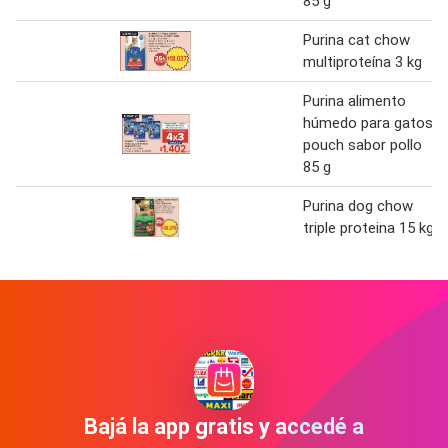
85 g
Purina cat chow
multiproteína 3 kg
Purina alimento
húmedo para gatos
pouch sabor pollo
85 g
Purina dog chow
triple proteina 15 kg
Bajá la app gratis y accedé a