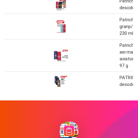
Patrichs
desodora
Patrichs
granp/ a
230 ml
Patrichs
aer.masc
aviator/g
97 g
PATRIC
desodor