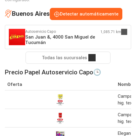
Buenos Aires
Detectar automáticamente
Autoservicio Capo
1,085.71 km
San Juan &, 4000 San Miguel de
Tucumán
Todas las sucursales
Precio Papel Autoservicio Capo🕒
Oferta
Nombre
Campanit
hig. text
Campanit
hig. text.
Elegante 