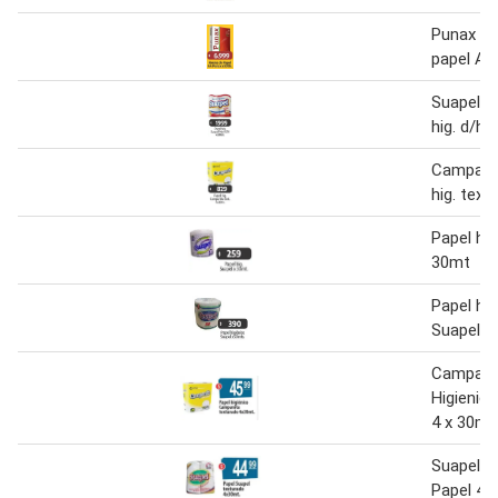
Punax r
papel A4
Suapel m
hig. d/h
Campanit
hig. text.
Papel hig
30mt
Papel hig
Suapel x
Campanit
Higienic
4 x 30mt
Suapel T
Papel 4x