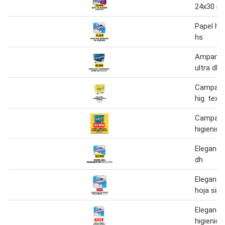
24x30 m
Papel hig
hs
Ampanita
ultra dh
Campanit
hig. text.
Campanit
higienico
Elegante 
dh
Elegante 
hoja sim
Elegante
higienico