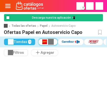
!
Descarga nuestra aplicación 📲
Todas las ofertas
Papel
Autoservicio Capo
Ofertas Papel en Autoservicio Capo
Tiendas
1
Filtros
Agregar