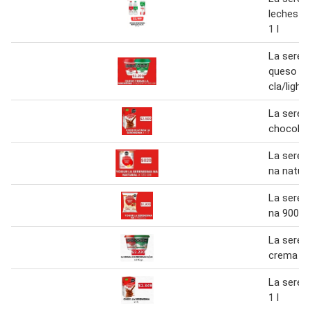
leches bo
1 l
La seren
queso c
cla/light
La seren
chocolat
La seren
na natura
La seren
na 900 c
La seren
crema cl
La seren
1 l