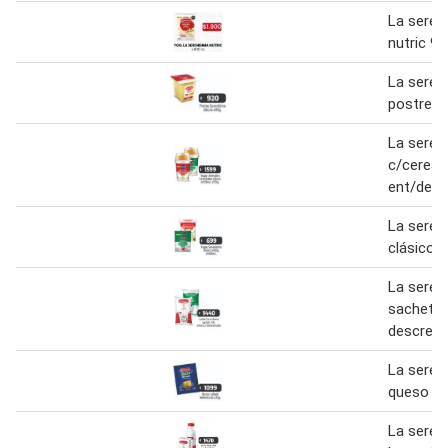
La seren
nutric 90
La seren
postre d
La seren
c/cereal
ent/desc
La seren
clásico 
La seren
sachet xi
descrema
La seren
queso ra
La seren