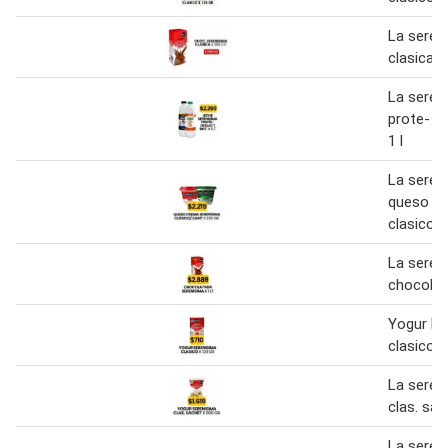
La seren
clasica 
La seren
prote- de
1 l
La seren
queso c
clasico/l
La seren
chocolat
Yogur la
clasico 
La seren
clas. sac
La seren