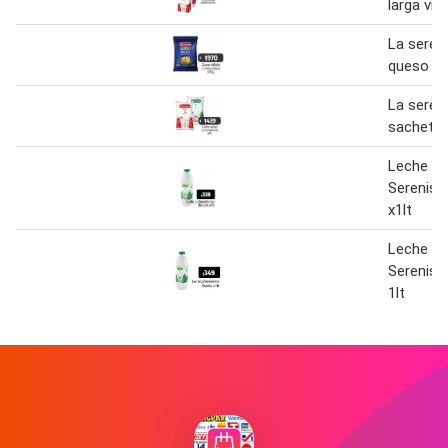
larga vida
La seren
queso ra
La seren
sachet 1 
Leche La
Serenisi
x1lt
Leche La
Serenisi
1lt