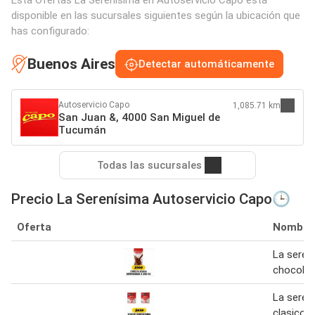
Esta Ofertas La Serenísima en Autoservicio Capo está
disponible en las sucursales siguientes según la ubicación que
has configurado:
Buenos Aires
Detectar automáticamente
Autoservicio Capo
1,085.71 km
San Juan &, 4000 San Miguel de
Tucumán
Todas las sucursales
Precio La Serenísima Autoservicio Capo🕒
Oferta
Nombre
La seren
chocolat
La seren
clasico 