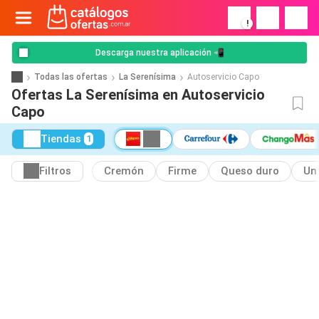
!
Descarga nuestra aplicación 📲
Todas las ofertas
La Serenísima
Autoservicio Capo
Ofertas La Serenísima en Autoservicio
Capo
Tiendas
1
Filtros
Cremón
Firme
Queso duro
Un