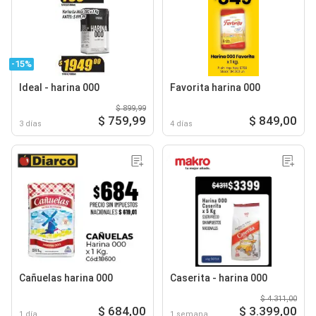
-15%
Ideal - harina 000
Favorita harina 000
$ 899,99
$ 759,99
$ 849,00
3 días
4 días
Cañuelas harina 000
Caserita - harina 000
$ 4.311,00
$ 684,00
$ 3.399,00
1 día
1 semana