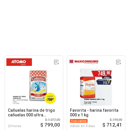
Cañuelas harina de trigo
Favorita - harina favorita
cañuelas 000 ultra
000 x 1 kg
refinada
$ 1.077,00
$ 749,90
Casi válida
$ 799,00
$ 712,41
23 horas
Válido en 4 días