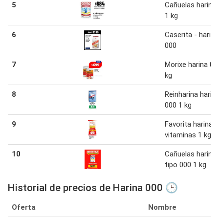
5
Cañuelas harina
1 kg
6
Caserita - harina
000
7
Morixe harina 00
kg
8
Reinharina harin
000 1 kg
9
Favorita harina 
vitaminas 1 kg
10
Cañuelas harina
tipo 000 1 kg
Historial de precios de Harina 000 🕒
Oferta
Nombre