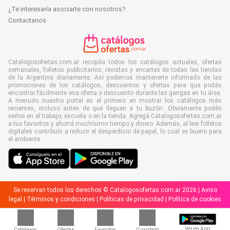
¿Te interesaría asociarte con nosotros?
Contactanos
Catalogosofertas.com.ar recopila todos los catálogos actuales, ofertas
semanales, folletos publicitarios, revistas y encartes de todas las tiendas
de la Argentina diariamente. Así podemos mantenerte informado de las
promociones de los catálogos, descuentos y ofertas para que podás
encontrar fácilmente esa oferta o descuento durante las gangas en tu área.
A menudo nuestro portal es el primero en mostrar los catálogos más
recientes, incluso antes de que lleguen a tu buzón. Obviamente podés
verlos en el trabajo, escuela o en la tienda. Agregá Catalogosofertas.com.ar
a tus favoritos y ahorrá muchísimo tiempo y dinero. Además, al leer folletos
digitales contribuís a reducir el desperdicio de papel, lo cual es bueno para
el ambiente.
Se reservan todos los derechos © Catalogosofertas.com.ar 2026 |
Aviso
legal
|
Términos y condiciones
|
Políticas de privacidad
|
Política de cookies
Ver en App
Catálogos
Ofertas
Favoritos
Guardado