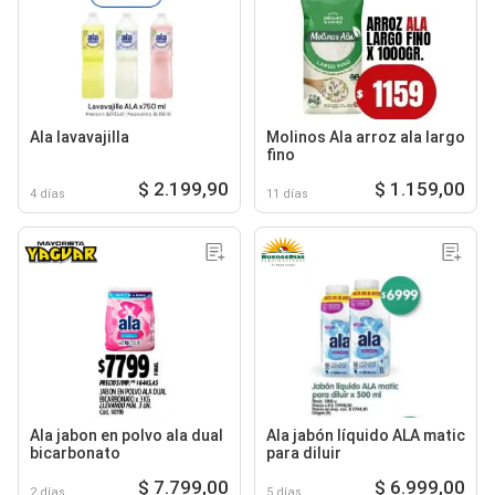
Ala lavavajilla
Molinos Ala arroz ala largo
fino
$ 2.199,90
$ 1.159,00
4 días
11 días
Ala jabon en polvo ala dual
Ala jabón líquido ALA matic
bicarbonato
para diluir
$ 7.799,00
$ 6.999,00
2 días
5 días