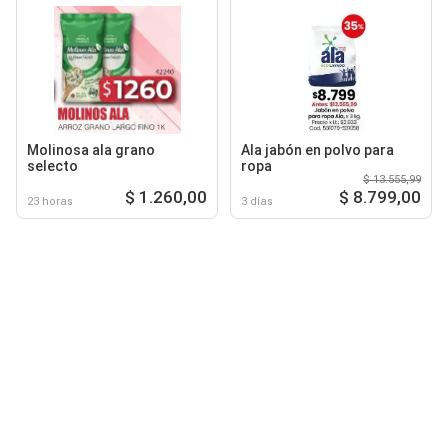
Molinosa ala grano
Ala jabón en polvo para
selecto
ropa
$ 13.555,99
$ 1.260,00
$ 8.799,00
23 horas
3 días