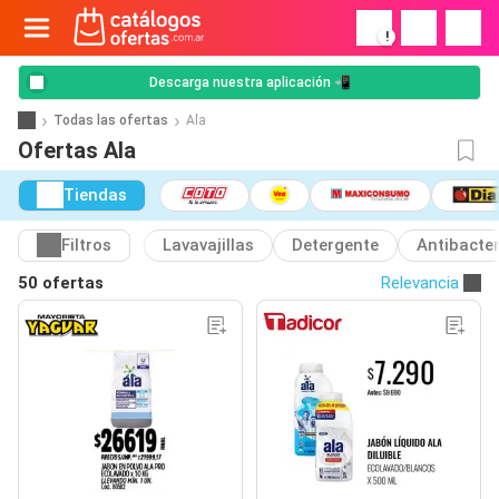
!
Descarga nuestra aplicación 📲
Todas las ofertas
Ala
Ofertas Ala
Tiendas
Filtros
Lavavajillas
Detergente
Antibacter
50 ofertas
Relevancia