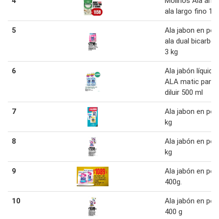
4
Molinos Ala arro
ala largo fino 10
5
Ala jabon en pol
ala dual bicarbo
3 kg
6
Ala jabón líquido
ALA matic para
diluir 500 ml
7
Ala jabon en pol
kg
8
Ala jabón en pol
kg
9
Ala jabón en pol
400g.
10
Ala jabón en pol
400 g