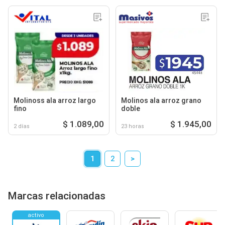
Molinoss ala arroz largo
Molinos ala arroz grano
fino
doble
$ 1.089,00
$ 1.945,00
2 días
23 horas
1
2
>
Marcas relacionadas
activo