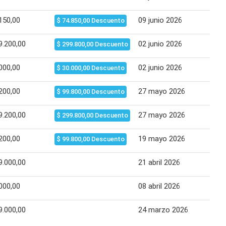
150,00
09 junio 2026
17 
$ 74.850,00 Descuento
9.200,00
02 junio 2026
08 
$ 299.800,00 Descuento
000,00
02 junio 2026
08 
$ 30.000,00 Descuento
200,00
27 mayo 2026
16 
$ 99.800,00 Descuento
9.200,00
27 mayo 2026
16 
$ 299.800,00 Descuento
200,00
19 mayo 2026
26 
$ 99.800,00 Descuento
9.000,00
21 abril 2026
28 
000,00
08 abril 2026
14 
9.000,00
24 marzo 2026
31 