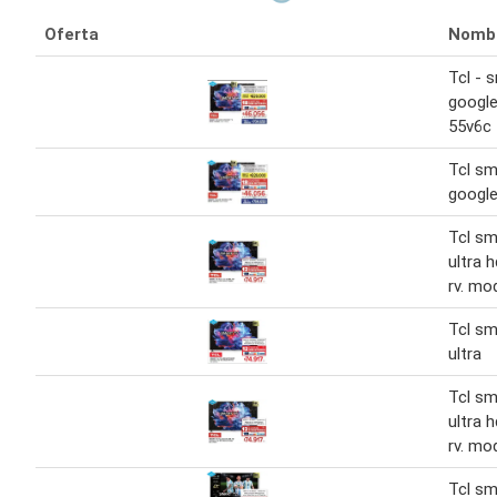
Oferta
Nomb
Tcl - 
google
55v6c
Tcl sm
google
Tcl sma
ultra 
rv. mo
Tcl sm
ultra
Tcl sma
ultra 
rv. mo
Tcl sm