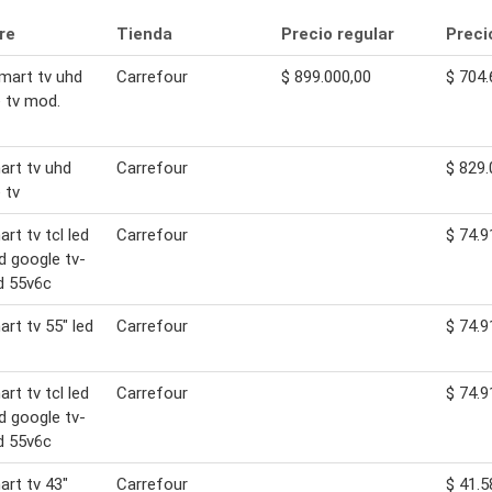
re
Tienda
Precio regular
Preci
smart tv uhd
Carrefour
$ 899.000,00
$ 704.
 tv mod.
art tv uhd
Carrefour
$ 829.
 tv
rt tv tcl led
Carrefour
$ 74.9
hd google tv-
d 55v6c
art tv 55" led
Carrefour
$ 74.9
rt tv tcl led
Carrefour
$ 74.9
hd google tv-
d 55v6c
art tv 43"
Carrefour
$ 41.5