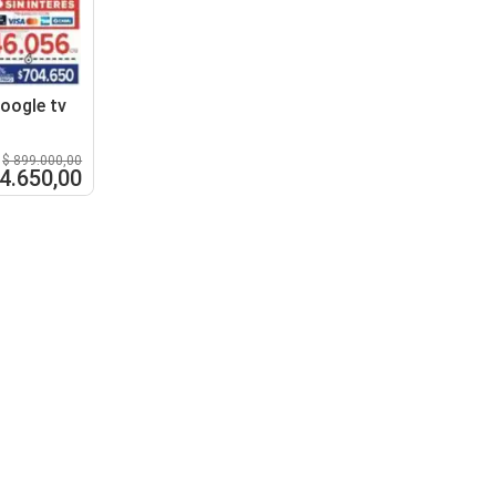
google tv
$ 899.000,00
4.650,00