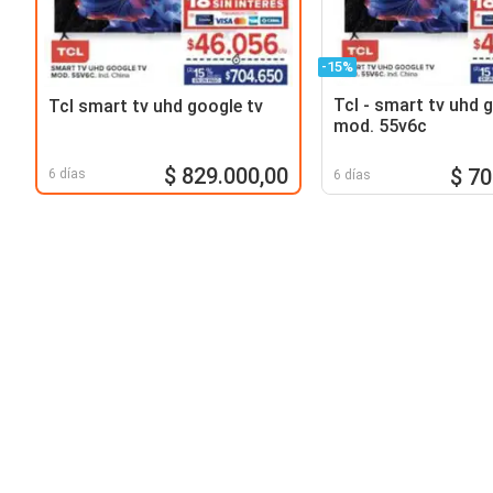
-15%
Tcl - smart tv uhd 
Tcl smart tv uhd google tv
mod. 55v6c
$ 829.000,00
$ 70
6 días
6 días