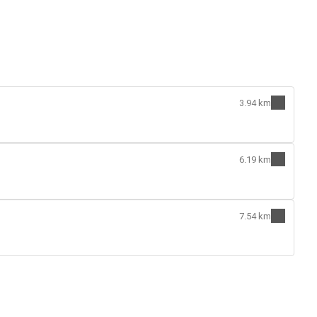
3.94 km
6.19 km
7.54 km