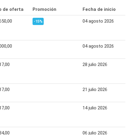
o de oferta
Promoción
Fecha de inicio
Fec
650,00
04 agosto 2026
12 
-15%
000,00
04 agosto 2026
12 
17,00
28 julio 2026
03 
17,00
21 julio 2026
27 
17,00
14 julio 2026
20 
84,00
06 julio 2026
13 