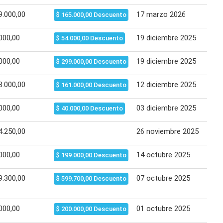
9.000,00
17 marzo 2026
24 
$ 165.000,00 Descuento
000,00
19 diciembre 2025
25 
$ 54.000,00 Descuento
000,00
19 diciembre 2025
25 
$ 299.000,00 Descuento
3.000,00
12 diciembre 2025
15 
$ 161.000,00 Descuento
000,00
03 diciembre 2025
10 
$ 40.000,00 Descuento
4.250,00
26 noviembre 2025
02 
000,00
14 octubre 2025
21 
$ 199.000,00 Descuento
9.300,00
07 octubre 2025
14 
$ 599.700,00 Descuento
000,00
01 octubre 2025
06 
$ 200.000,00 Descuento