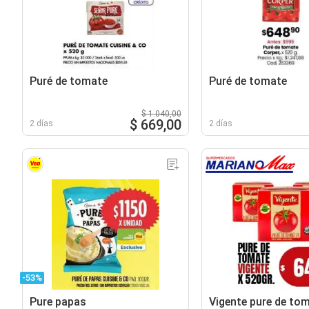
Puré de tomate
Puré de tomate
$ 1.040,00
$ 669,00
2 días
2 días
-53%
Pure papas
Vigente pure de to