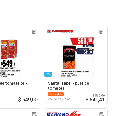
-4%
 de tomate brik
Santa isabel - pure de
tomates
Casi válida
$ 569,90
$ 549,00
$ 541,41
Válido en 2 días