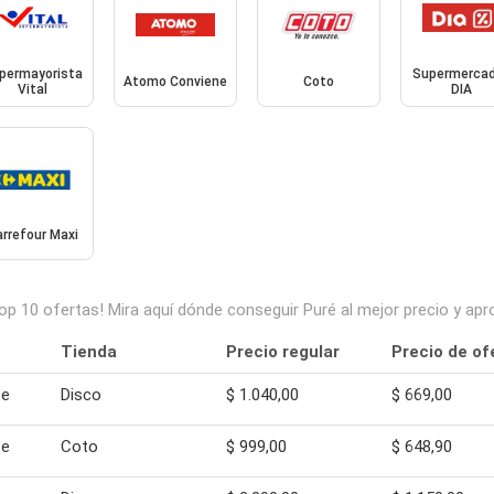
permayorista
Supermerca
Atomo Conviene
Coto
Vital
DIA
rrefour Maxi
top 10 ofertas! Mira aquí dónde conseguir Puré al mejor precio y a
Tienda
Precio regular
Precio de of
te
Disco
$ 1.040,00
$ 669,00
te
Coto
$ 999,00
$ 648,90