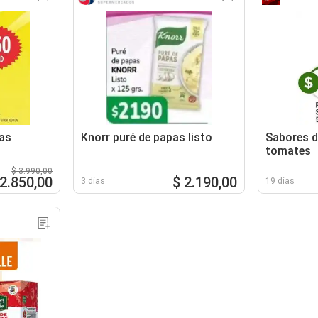
pas
Knorr puré de papas listo
Sabores de
tomates
$ 3.990,00
 2.850,00
$ 2.190,00
3 días
19 días