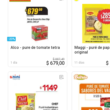
-23%
Alco - pure de tomate tetra
Maggi - puré de pa
original
$ 887,49
$ 679,00
$
1 día
11 días