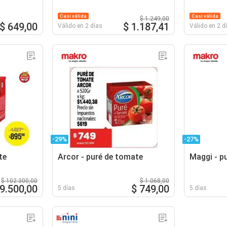
Casi válida
Casi válida
$ 1.249,00
$ 649,00
$ 1.187,41
Válido en 2 días
Válido en 2 d
-29%
-27%
te
Arcor - puré de tomate
Maggi - p
$ 102.300,00
$ 1.068,00
89.500,00
$ 749,00
5 días
5 días