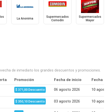
dos
Supermercados
Supermercados
La Anonima
Comodin
Mayor
provecha de inmediato los grandes descuentos y promociones.
erta
Promoción
Fecha de inicio
Fecha final
06 agosto 2026
10 agosto 2
$ 371,00 Descuento
03 agosto 2026
10 agosto 2
$ 350,10 Descuento