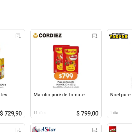
ates
Marolio puré de tomate
Noel pure
$ 729,90
$ 799,00
11 días
1 día