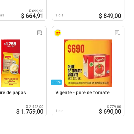
$ 699,90
$ 664,91
$ 849,00
ías
1 día
-11%
uré de papas
Vigente - puré de tomate
$ 2.442,00
$ 779,00
$ 1.759,00
$ 690,00
1 día