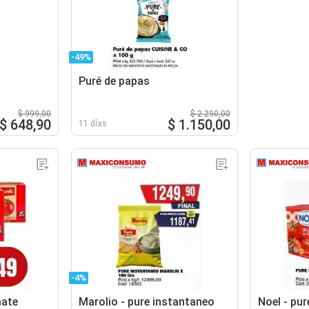
-49%
Puré de papas
$ 999,00
$ 2.290,00
$ 648,90
$ 1.150,00
11 días
-4%
mate
Marolio - pure instantaneo
Noel - pu