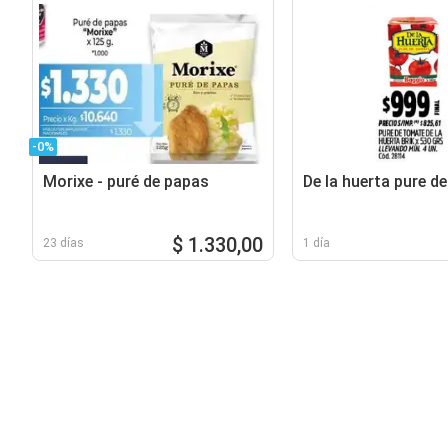
-0%
Morixe - puré de papas
De la huerta pure d
$ 1.330,00
23 días
1 día