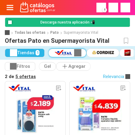
!
Descarga nuestra aplicación 📲
Todas las ofertas
Pato
Supermayorista Vital
Ofertas Pato en Supermayorista Vital
Tiendas
1
Filtros
Gel
Agregar
2 de
5 ofertas
Relevancia