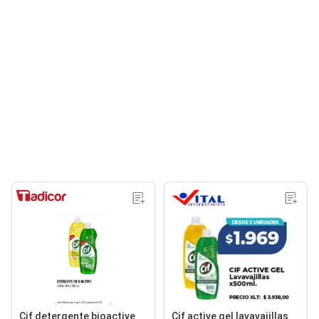
Cif detergente bioactive
Cif active gel lavavajillas