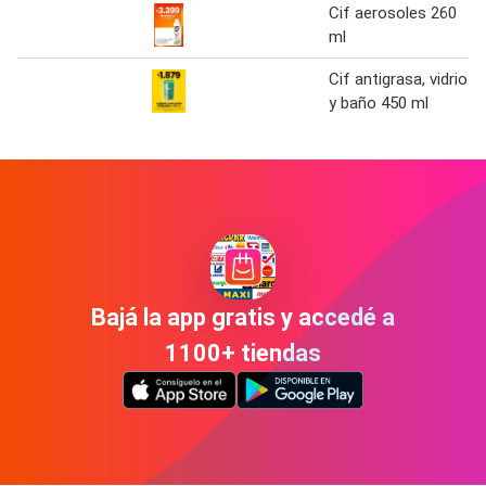
Cif aerosoles 260
ml
Cif antigrasa, vidrio
y baño 450 ml
Bajá la app gratis y accedé a
1100+ tiendas