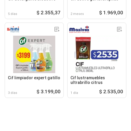
$ 2.355,37
$ 1.969,00
5 días
2 meses
Cif limpiador expert gatillo
Cif lustramuebles
ultrabrillo citrus
$ 3.199,00
$ 2.535,00
3 días
1 día