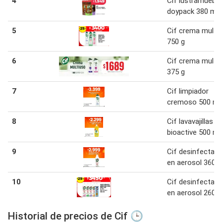
4
Cif lustramuebl
doypack 380 ml
5
Cif crema multi
750 g
6
Cif crema multi
375 g
7
Cif limpiador
cremoso 500 ml
8
Cif lavavajillas
bioactive 500 ml
9
Cif desinfectan
en aerosol 360 
10
Cif desinfectan
en aerosol 260 g
Historial de precios de Cif 🕒