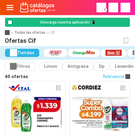
!
Descarga nuestra aplicación 📲
Todas las ofertas
Cif
Ofertas Cif
Tiendas
Filtros
Limon
Antigrasa
Dp
Lavandin
40 ofertas
Relevancia