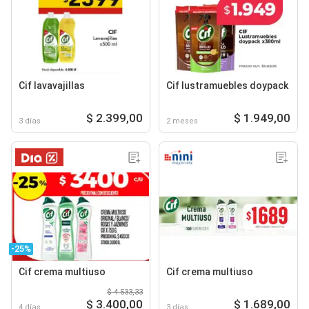
Cif lavavajillas
Cif lustramuebles doypack
$ 2.399,00
$ 1.949,00
3 días
2 meses
-25%
Cif crema multiuso
Cif crema multiuso
$ 4.533,33
$ 3.400,00
$ 1.689,00
4 días
3 días