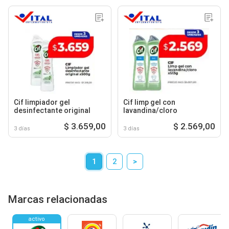
Cif limpiador gel
Cif limp gel con
desinfectante original
lavandina/cloro
$ 3.659,00
$ 2.569,00
3 días
3 días
1
2
>
Marcas relacionadas
activo