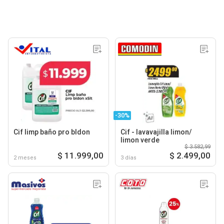
-30%
Cif limp baño pro bldon
Cif - lavavajilla limon/
limon verde
$ 3.582,99
$ 11.999,00
$ 2.499,00
2 meses
3 días