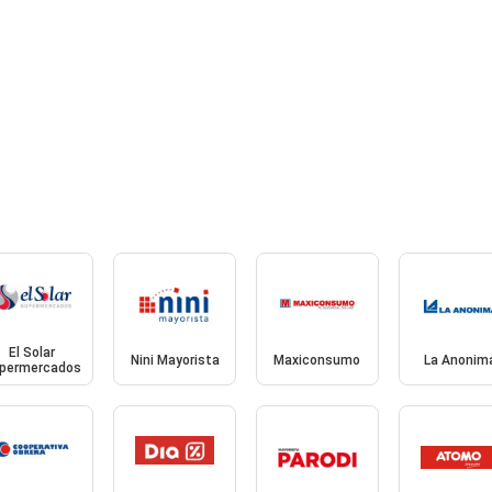
El Solar
Nini Mayorista
Maxiconsumo
La Anonim
permercados