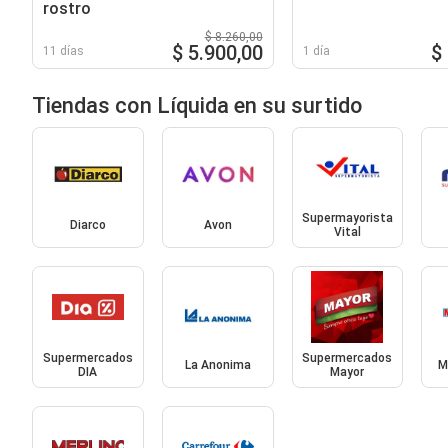
rostro
$ 8.260,00
$ 5.900,00
$
11 días
1 día
Tiendas con Líquida en su surtido
Supermayorista
Diarco
Avon
Vital
Supermercados
Supermercados
La Anonima
M
DIA
Mayor