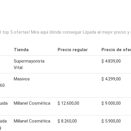
l top 5 ofertas! Mira aquí dónde conseguir Líquida al mejor precio
Tienda
Precio regular
Precio de ofe
Supermayorista
$ 4.839,00
Vital
Masivos
$ 4.299,00
 60
quida
Millanel Cosmética
$ 12.600,00
$ 9.000,00
uida
Millanel Cosmética
$ 8.260,00
$ 5.900,00
g