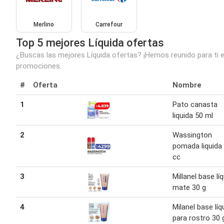
Merlino
Carrefour
Top 5 mejores Líquida ofertas
¿Buscas las mejores Líquida ofertas? ¡Hemos reunido para ti e
promociones.
#
Oferta
Nombre
1
Pato canasta
liquida 50 ml
2
Wassington
pomada liquida
cc
3
Millanel base lí
mate 30 g
4
Milanel base líq
para rostro 30 