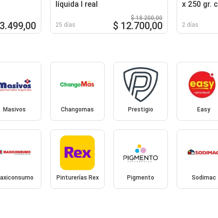
líquida l real
x 250 gr.
32078
$ 18.200,00
 3.499,00
$ 12.700,00
25 días
2 días
Masivos
Changomas
Prestigio
Easy
axiconsumo
Pinturerías Rex
Pigmento
Sodimac