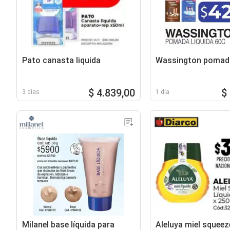
Pato canasta liquida
Wassington pomada
$ 4.839,00
$
3 días
1 día
Milanel base líquida para
Aleluya miel squeeze