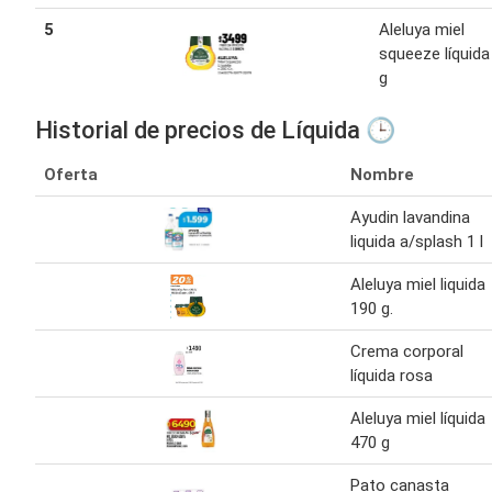
5
Aleluya miel
squeeze líquida
g
Historial de precios de Líquida 🕒
Oferta
Nombre
Ayudin lavandina
liquida a/splash 1 l
Aleluya miel liquida
190 g.
Crema corporal
líquida rosa
Aleluya miel líquida
470 g
Pato canasta