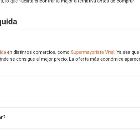
 lo que facilita encontrar la mejor alternativa antes de comprar.
quida
ida
en distintos comercios, como
Supermayorista Vital
. Ya sea qu
dónde se consigue al mejor precio. La oferta más económica aparece 
ar?