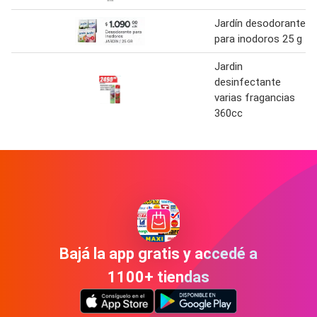
Jardín desodorante
para inodoros 25 g
Jardin
desinfectante
varias fragancias
360cc
Bajá la app gratis y accedé a
1100+ tiendas