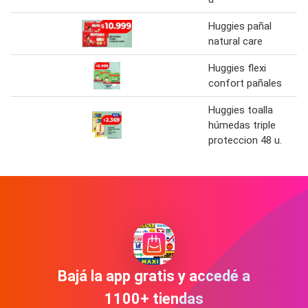
Huggies pañal
natural care
Huggies flexi
confort pañales
Huggies toalla
húmedas triple
proteccion 48 u.
Bajá la app gratis y accedé a
1100+ tiendas