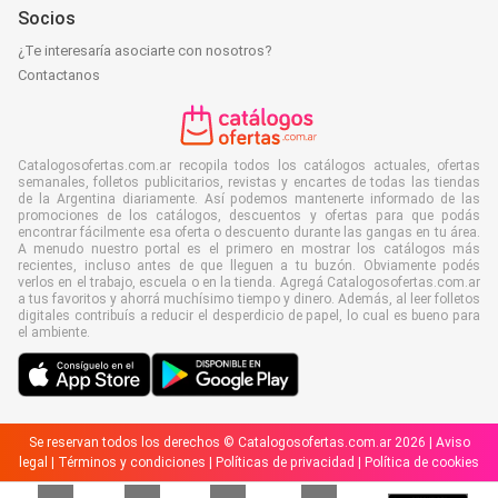
Socios
¿Te interesaría asociarte con nosotros?
Contactanos
Catalogosofertas.com.ar recopila todos los catálogos actuales, ofertas
semanales, folletos publicitarios, revistas y encartes de todas las tiendas
de la Argentina diariamente. Así podemos mantenerte informado de las
promociones de los catálogos, descuentos y ofertas para que podás
encontrar fácilmente esa oferta o descuento durante las gangas en tu área.
A menudo nuestro portal es el primero en mostrar los catálogos más
recientes, incluso antes de que lleguen a tu buzón. Obviamente podés
verlos en el trabajo, escuela o en la tienda. Agregá Catalogosofertas.com.ar
a tus favoritos y ahorrá muchísimo tiempo y dinero. Además, al leer folletos
digitales contribuís a reducir el desperdicio de papel, lo cual es bueno para
el ambiente.
Se reservan todos los derechos © Catalogosofertas.com.ar 2026 |
Aviso
legal
|
Términos y condiciones
|
Políticas de privacidad
|
Política de cookies