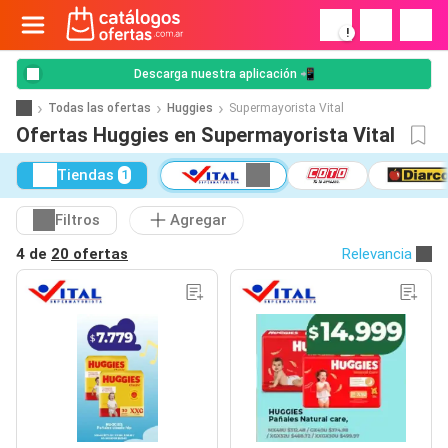
!
Descarga nuestra aplicación 📲
Todas las ofertas
Huggies
Supermayorista Vital
Ofertas Huggies en Supermayorista Vital
Tiendas
1
Filtros
Agregar
4 de
20 ofertas
Relevancia