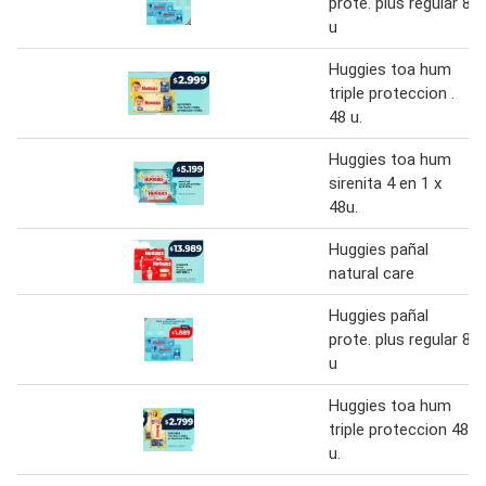
prote. plus regular 8
u
Huggies toa hum
triple proteccion .
48 u.
Huggies toa hum
sirenita 4 en 1 x
48u.
Huggies pañal
natural care
Huggies pañal
prote. plus regular 8
u
Huggies toa hum
triple proteccion 48
u.