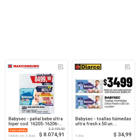
Babysec - pañal bebe ultra
Babysec - toallas húmedas
hiper cod: 16205-16206-
ultra fresh x 50 un.
16207-16194
cód:59871
$ 8.499,90
Casi válida
$ 8.074,91
$ 34,99
Válido en 3 días
1 día