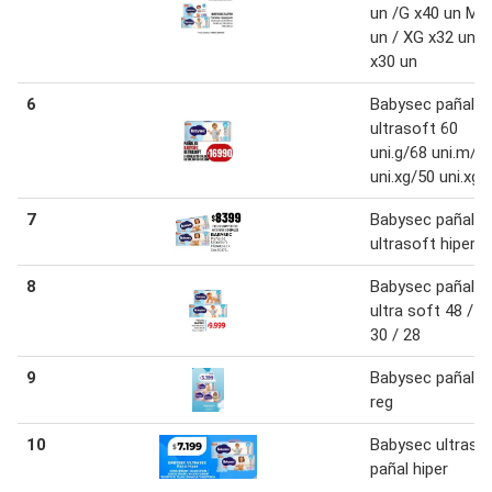
un /G x40 un M 
un / XG x32 un 
x30 un
6
Babysec pañales
ultrasoft 60
uni.g/68 uni.m/5
uni.xg/50 uni.xg
7
Babysec pañales
ultrasoft hiperp
8
Babysec pañales
ultra soft 48 / 3
30 / 28
9
Babysec pañal s
reg
10
Babysec ultrase
pañal hiper