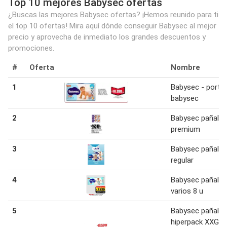
Top 10 mejores Babysec ofertas
¿Buscas las mejores Babysec ofertas? ¡Hemos reunido para ti
el top 10 ofertas! Mira aquí dónde conseguir Babysec al mejor
precio y aprovecha de inmediato los grandes descuentos y
promociones.
#
Oferta
Nombre
1
Babysec - porta
babysec
2
Babysec pañales
premium
3
Babysec pañales
regular
4
Babysec pañales
varios 8 u
5
Babysec pañales
hiperpack XXG x