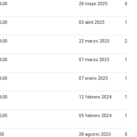
9,00
28 mayo 2025
02 ju
0,00
03 abril 2025
14 abr
9,00
22 marzo 2025
27 ma
9,00
07 marzo 2025
13 ma
9,00
07 enero 2025
12 en
9,00
12 febrero 2024
18 fe
5,00
05 febrero 2024
11 fe
00
28 agosto 2023
03 se