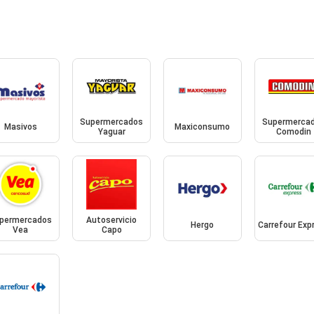
Supermercados
Supermerca
Masivos
Maxiconsumo
Yaguar
Comodin
permercados
Autoservicio
Hergo
Carrefour Exp
Vea
Capo