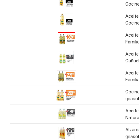
Cocine
Aceite
Cocine
Aceite
Familia
Aceite
Cañuel
Aceite
Familia
Cocine
girasol
Aceite
Natura
Alzama
girasol