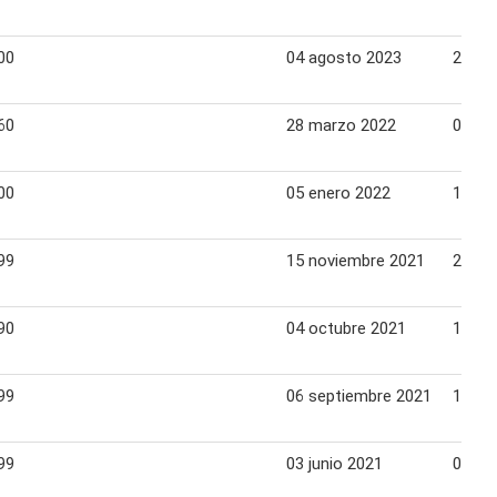
00
04 agosto 2023
20 ag
60
28 marzo 2022
03 abr
00
05 enero 2022
16 en
99
15 noviembre 2021
21 no
90
04 octubre 2021
10 oc
99
06 septiembre 2021
19 se
99
03 junio 2021
09 ju