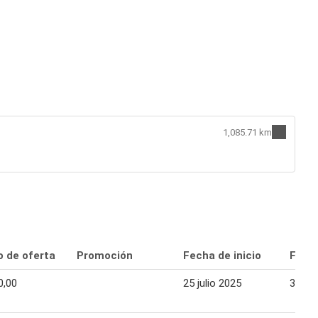
1,085.71 km
o de oferta
Promoción
Fecha de inicio
Fecha
0,00
25 julio 2025
31 jul