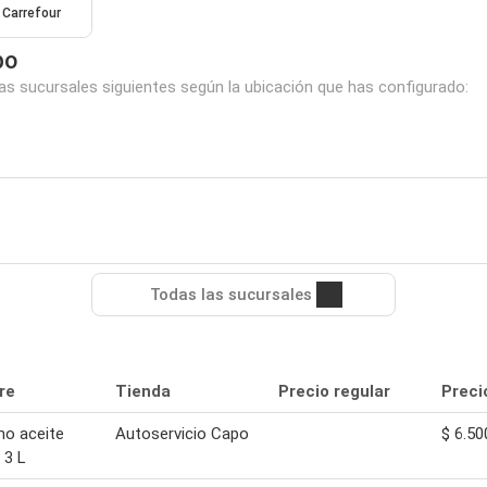
Carrefour
po
las sucursales siguientes según la ubicación que has configurado:
Todas las sucursales
re
Tienda
Precio regular
Preci
mo aceite
Autoservicio Capo
$ 6.50
 3 L