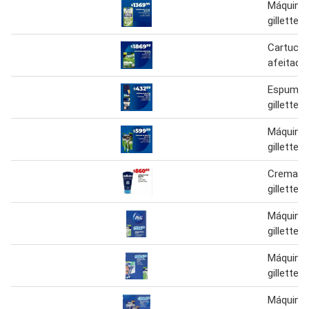
Máquina 
gillette
Cartuch
afeitador
Espuma d
gillette
Máquina 
gillette
Crema de
gillette
Máquina 
gillette
Máquina 
gillette
Máquina 