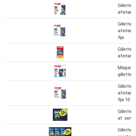
Gillette
afeitar u
Gillette
afeitar 
fija
Gillette
afeitar 8
Máquina 
gillette
Gillette
afeitar 
fija 10 u
Gillette 
af. sens 
Gillette 