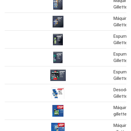
Máquina 
Gillette
Máquina 
Gillette
Espuma D
Gillette
Espuma D
Gillette
Espuma D
Gillette
Desodor
Gillette
Máquina 
gillette
Máquina 