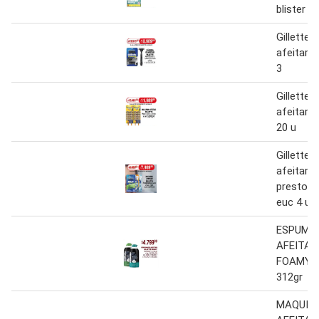
blister 6 
Gillette
afeitar 
3
Gillette
afeitar 
20 u
Gillette
afeitar
prestoba
euc 4 u.
ESPUMA
AFEITAR
FOAMY V
312gr
MAQUINI