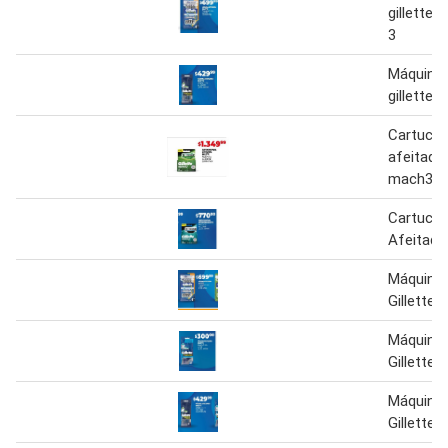
gillette 
3
Máquina 
gillette u
Cartucho
afeitador
mach3
Cartucho
Afeitador
Máquina 
Gillette
Máquina 
Gillette
Máquina 
Gillette