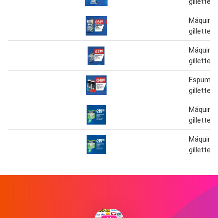
gillette
Máquina 
gillette
Máquina 
gillette
Espuma d
gillette
Máquina 
gillette
Máquina 
gillette