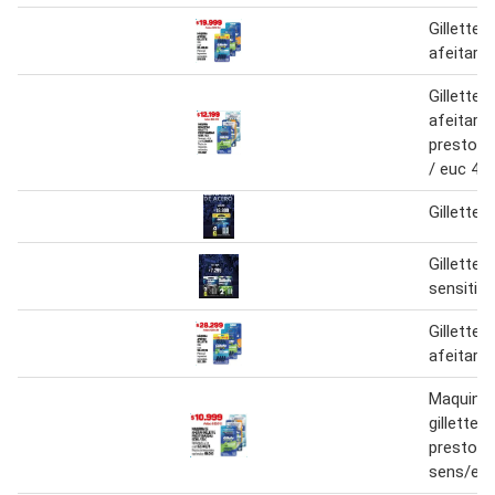
Gillette
afeitar x
Gillette
afeitar
prestoba
/ euc 4 u
Gillette 
Gillette 
sensitive
Gillette
afeitar 8
Maquina 
gillette
prestoba
sens/euc