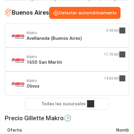
Buenos Aires
Detectar automáticamente
5.98 km
Makro
Avellaneda (Buenos Aires)
11.76 km
Makro
1650 San Martín
14.82 km
Makro
Olivos
Todas las sucursales
Precio Gillette Makro🕒
Oferta
Nombre