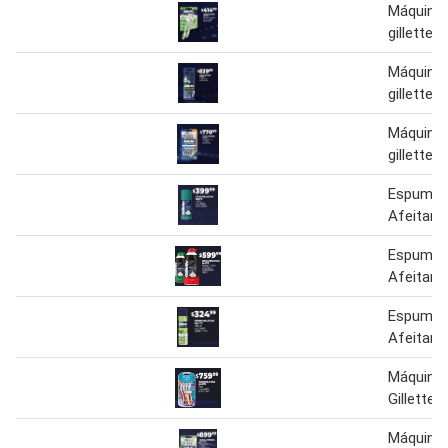
Máquina 
gillette
Máquina 
gillette
Máquina 
gillette
Espuma 
Afeitar G
Espuma 
Afeitar G
Espuma 
Afeitar G
Máquina 
Gillette
Máquina 