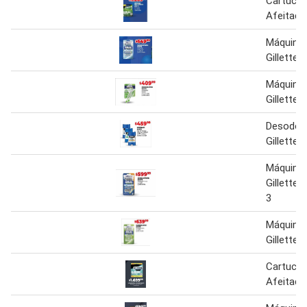
Cartucho
Afeitador
Máquina 
Gillette
Máquina 
Gillette
Desodor
Gillette
Máquina 
Gillette 
3
Máquina 
Gillette
Cartucho
Afeitador