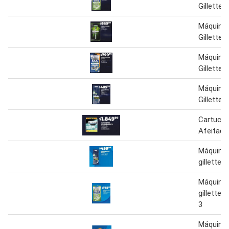
Gillette
Máquina 
Gillette
Máquina 
Gillette
Máquina 
Gillette
Cartucho
Afeitador
Máquina 
gillette
Máquina 
gillette 
3
Máquina 