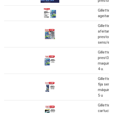
prestoba
Gillette
ageitar v
Gillette
afeitar v
prestoba
sens/euc
Gillette
prest3/s
maquina 
4 u.
Gillette u
fija senit
máquina 
5 u
Gillette
cartucho