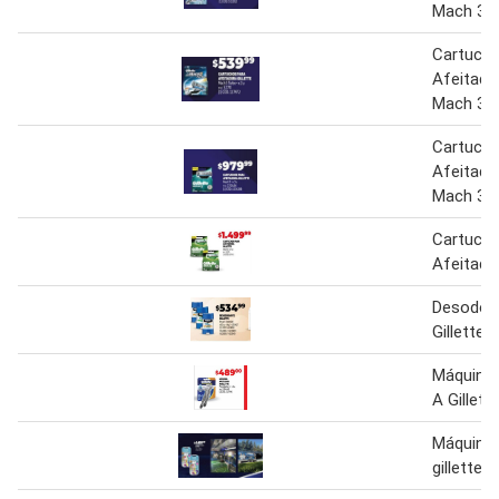
Mach 3 
Cartucho
Afeitador
Mach 3 
Cartucho
Afeitador
Mach 3
Cartucho
Afeitador
Desodor
Gillette
Máquina 
A Gillett
Máquina 
gillette