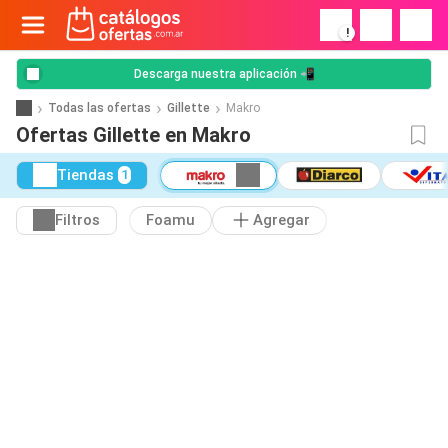
!
Descarga nuestra aplicación 📲
Todas las ofertas
Gillette
Makro
Ofertas Gillette en Makro
Tiendas
1
Filtros
Foamu
Agregar