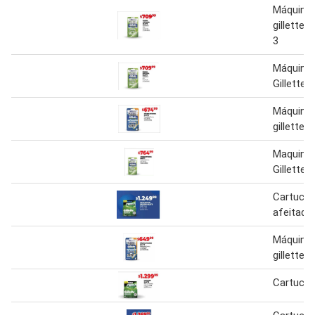
Máquina 
gillette 
3
Máquina 
Gillette
Máquina 
gillette
Maquina 
Gillette
Cartucho
afeitador
Máquina 
gillette
Cartuchos