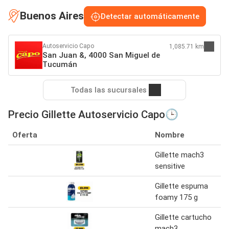
Buenos Aires
Detectar automáticamente
Autoservicio Capo
1,085.71 km
San Juan &, 4000 San Miguel de
Tucumán
Todas las sucursales
Precio Gillette Autoservicio Capo🕒
Oferta
Nombre
Gillette mach3
sensitive
Gillette espuma
foamy 175 g
Gillette cartucho
mach3