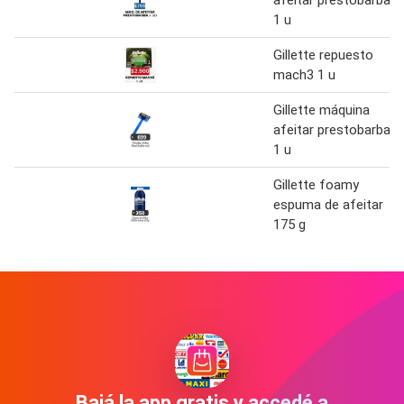
1 u
Gillette repuesto
mach3 1 u
Gillette máquina
afeitar prestobarba
1 u
Gillette foamy
espuma de afeitar
175 g
Bajá la app gratis y accedé a