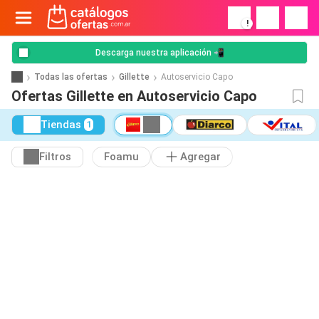
!
Descarga nuestra aplicación 📲
Todas las ofertas
Gillette
Autoservicio Capo
Ofertas Gillette en Autoservicio Capo
Tiendas
1
Filtros
Foamu
Agregar