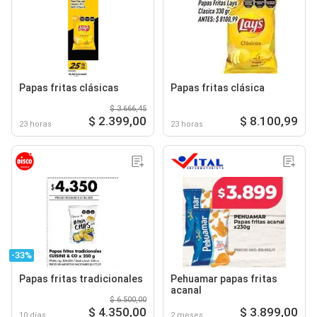
Papas fritas clásicas
Papas fritas clásica
$ 3.666,45
$ 2.399,00
$ 8.100,99
23 horas
23 horas
-33%
Papas fritas tradicionales
Pehuamar papas fritas
acanal
$ 6.500,00
$ 4.350,00
$ 3.899,00
10 días
2 meses