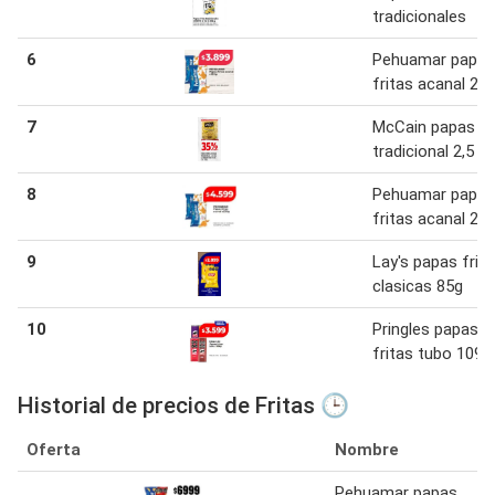
tradicionales
6
Pehuamar papas
fritas acanal 230
7
McCain papas fr
tradicional 2,5 kg
8
Pehuamar papas
fritas acanal 23
9
Lay's papas frit
clasicas 85g
10
Pringles papas
fritas tubo 109g
Historial de precios de Fritas 🕒
Oferta
Nombre
Pehuamar papas