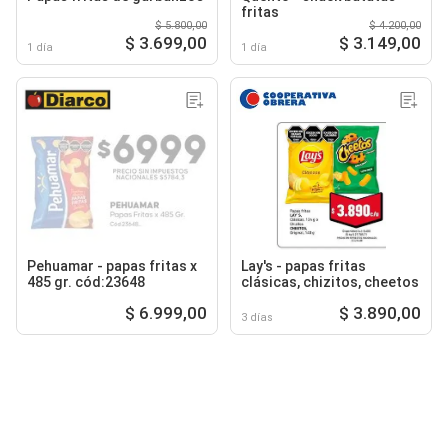
fritas
$ 5.800,00
$ 4.200,00
$ 3.699,00
$ 3.149,00
1 día
1 día
Pehuamar - papas fritas x
Lay's - papas fritas
485 gr. cód:23648
clásicas, chizitos, cheetos
$ 6.999,00
$ 3.890,00
3 días