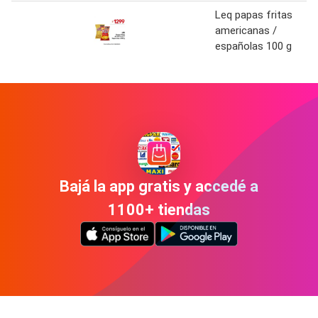
Leq papas fritas
americanas /
españolas 100 g
Bajá la app gratis y accedé a
1100+ tiendas