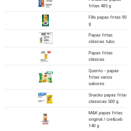
fritas 485 g
Fills papas fritas 90
g
Papas fritas
clásicas tubo
Papas fritas
clásicas
Quento - papas
fritas varios
sabores
Snacko papas fritas
classicas 500 g.
M&K papas fritas
original / cre&ceb
140 g