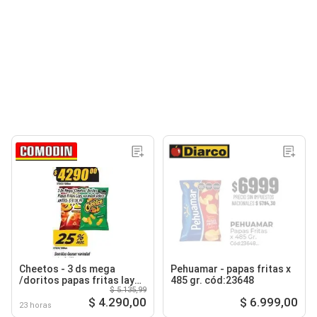
Cheetos - 3 ds mega
Pehuamar - papas fritas x
/doritos papas fritas lays
485 gr. cód:23648
$ 5.135,99
variedad seleccion
$ 4.290,00
$ 6.999,00
23 horas