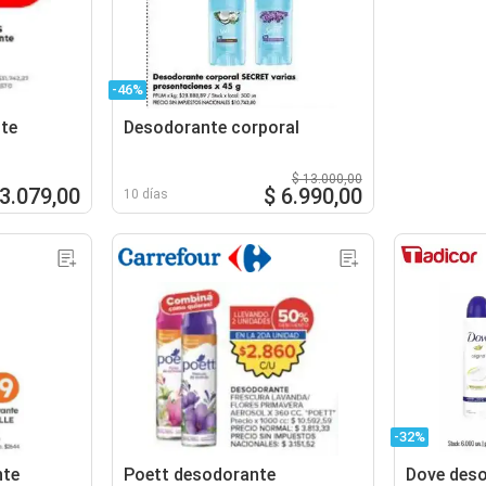
-46%
te
Desodorante corporal
$ 13.000,00
 3.079,00
$ 6.990,00
10 días
-32%
nte
Poett desodorante
Dove des