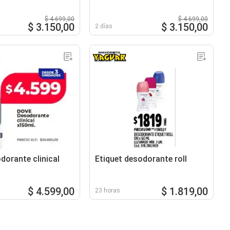
$ 4.699,00
$ 4.699,00
$ 3.150,00
$ 3.150,00
2 días
dorante clinical
Etiquet desodorante roll
$ 4.599,00
$ 1.819,00
23 horas