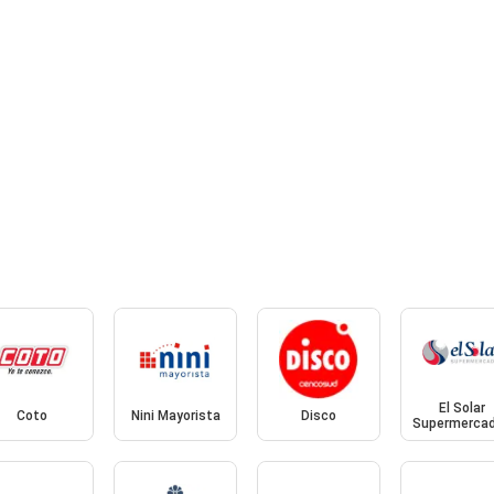
El Solar
Coto
Nini Mayorista
Disco
Supermerca