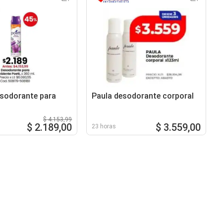
esodorante para
Paula desodorante corporal
$ 4.153,99
$ 2.189,00
$ 3.559,00
23 horas