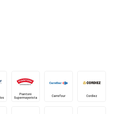
Piantoni
Carrefour
Cordiez
dos
Supermayorista