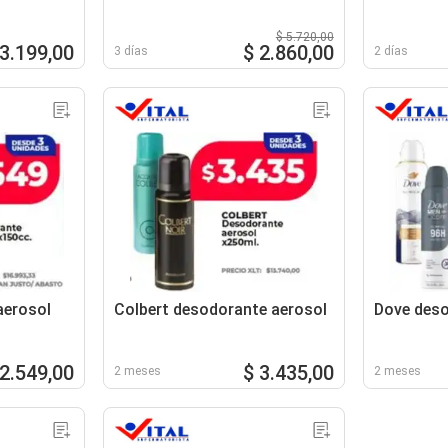
$ 5.720,00
 3.199,00
$ 2.860,00
3 días
2 días
aerosol
Colbert desodorante aerosol
Dove deso
 2.549,00
$ 3.435,00
2 meses
2 meses