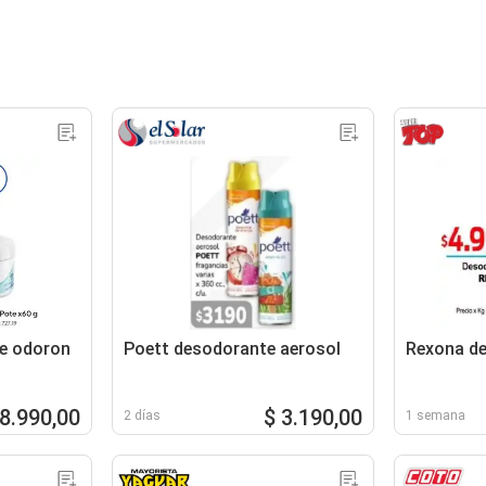
e odoron
Poett desodorante aerosol
Rexona de
8.990,00
$ 3.190,00
2 días
1 semana