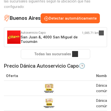
las sucursales siguientes según la ubicación que has
configurado:
Buenos Aires
Detectar automáticamente
Autoservicio Capo
1,085.71 km
San Juan &, 4000 San Miguel de
Tucumán
Todas las sucursales
Precio Dánica Autoservicio Capo🕒
Oferta
Nombre
Dánica m
común 2
Dánica m
común 50