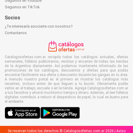
Seguinos en Youtube
Seguinos en TikTok
Socios
¿Te interesaría asociarte con nosotros?
Contactanos
Catalogosofertas.com.ar recopila todos los catálogos actuales, ofertas
semanales, folletos publicitarios, revistas y encartes de todas las tiendas
de la Argentina diariamente. Así podemos mantenerte informado de las
promociones de los catálogos, descuentos y ofertas para que podás
encontrar fácilmente esa oferta o descuento durante las gangas en tu área.
A menudo nuestro portal es el primero en mostrar los catálogos más
recientes, incluso antes de que lleguen a tu buzón. Obviamente podés
verlos en el trabajo, escuela o en la tienda. Agregá Catalogosofertas.com.ar
a tus favoritos y ahorrá muchísimo tiempo y dinero. Además, al leer folletos
digitales contribuís a reducir el desperdicio de papel, lo cual es bueno para
el ambiente.
Se reservan todos los derechos © Catalogosofertas.com.ar 2026 |
Aviso