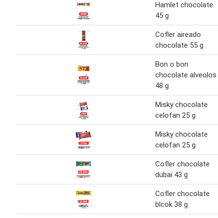
Hamlet chocolate
45 g
Cofler aireado
chocolate 55 g
Bon o bon
chocolate alveolos
48 g
Misky chocolate
celofan 25 g
Misky chocolate
celofan 25 g
Cofler chocolate
dubai 43 g
Cofler chocolate
blcok 38 g