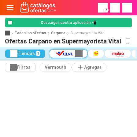
!
Descarga nuestra aplicación 📲
Todas las ofertas
Carpano
Supermayorista Vital
Ofertas Carpano en Supermayorista Vital
Tiendas
1
Filtros
Vermouth
Agregar