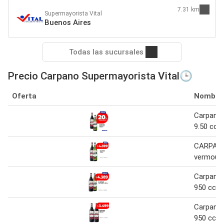
7.31 km
Supermayorista Vital
Buenos Aires
Todas las sucursales
Precio Carpano Supermayorista Vital🕒
Oferta
Nombre
Carpano
9.50 cc
CARPAN
vermouth
Carpano
950 cc
Carpano
950 cc