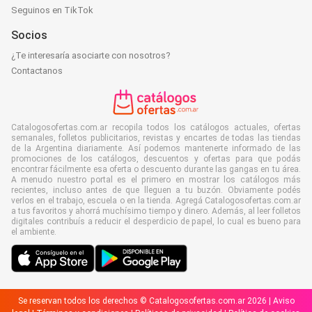
Seguinos en TikTok
Socios
¿Te interesaría asociarte con nosotros?
Contactanos
Catalogosofertas.com.ar recopila todos los catálogos actuales, ofertas
semanales, folletos publicitarios, revistas y encartes de todas las tiendas
de la Argentina diariamente. Así podemos mantenerte informado de las
promociones de los catálogos, descuentos y ofertas para que podás
encontrar fácilmente esa oferta o descuento durante las gangas en tu área.
A menudo nuestro portal es el primero en mostrar los catálogos más
recientes, incluso antes de que lleguen a tu buzón. Obviamente podés
verlos en el trabajo, escuela o en la tienda. Agregá Catalogosofertas.com.ar
a tus favoritos y ahorrá muchísimo tiempo y dinero. Además, al leer folletos
digitales contribuís a reducir el desperdicio de papel, lo cual es bueno para
el ambiente.
Se reservan todos los derechos © Catalogosofertas.com.ar 2026 |
Aviso