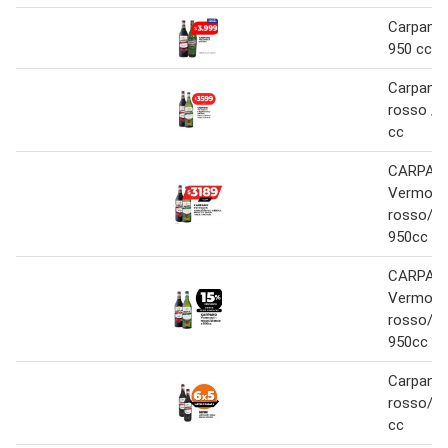
Carpano
950 cc
Carpano
rosso / 
cc
CARPAN
Vermout
rosso/bi
950cc
CARPAN
Vermout
rosso/bi
950cc
Carpano
rosso/bl
cc