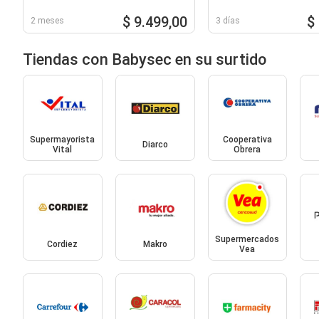
$ 9.499,00
$
2 meses
3 días
Tiendas con Babysec en su surtido
Supermayorista
Cooperativa
Diarco
Vital
Obrera
Supermercados
Cordiez
Makro
Vea