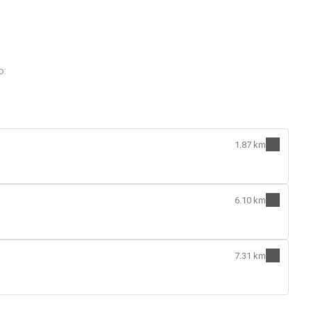
o:
1.87 km
6.10 km
7.31 km