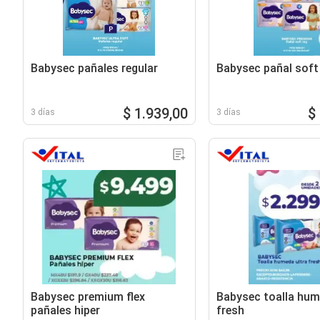
Babysec pañales regular
Babysec pañal soft
$ 1.939,00
$
3 días
3 días
Babysec premium flex
Babysec toalla hum
pañales hiper
fresh