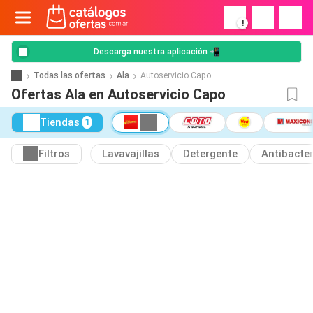
!
Descarga nuestra aplicación 📲
Todas las ofertas
Ala
Autoservicio Capo
Ofertas Ala en Autoservicio Capo
Tiendas
1
Filtros
Lavavajillas
Detergente
Antibacter