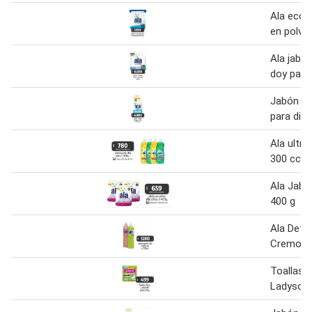
Ala ecol
en polvo
Ala jabón
doy pack
Jabón líq
para dilu
Ala ultra
300 cc
Ala Jabó
400 g
Ala Dete
Cremoso
Toallas 
Ladysoft