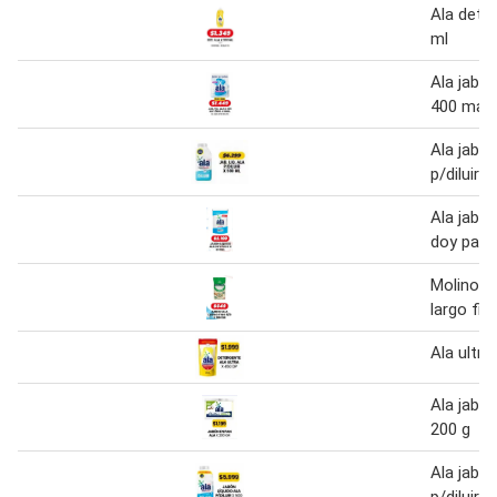
Ala dete
ml
Ala jabó
400 mat./
Ala jab. li
p/diluir 
Ala jabon
doy pack
Molinos 
largo fin
Ala ultra
Ala jabó
200 g
Ala jabón