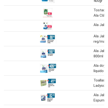
400gr
Tostadas
Ala Clási
Ala Jabón
Ala Jabó
reg/mati
Ala Jabón
800ml
Ala doy 
líquido pa
Toallas 
Ladysoft 
Ala Jabó
Espuma 2