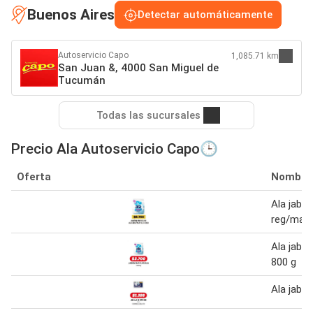
Buenos Aires
Detectar automáticamente
Autoservicio Capo
1,085.71 km
San Juan &, 4000 San Miguel de
Tucumán
Todas las sucursales
Precio Ala Autoservicio Capo🕒
Oferta
Nombre
Ala jabó
reg/mati
Ala jabo
800 g
Ala jabó