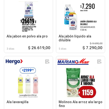
Ala jabon en polvo ala pro
Ala jabón líquido ala
diluible
$ 9.690,00
$ 26.619,00
$ 7.290,00
3 días
5 días
Ala lavavajilla
Molinos Ala arroz ala largo
fino