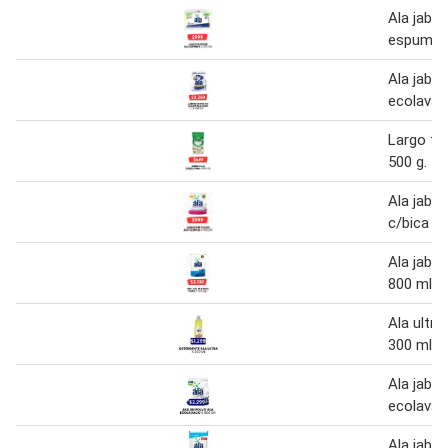
Ala jabo
espuma 
Ala jabo
ecolavad
Largo fin
500 g.
Ala jabo
c/bica 4
Ala jab. l
800 ml
Ala ultra
300 ml
Ala jab. 
ecolavad
Ala jab. l