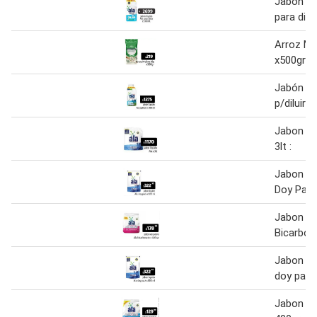
Jabón líq
para dilu
Arroz Mo
x500gr
Jabón liq
p/diluir 
Jabon líq
3lt :
Jabon Li
Doy Pack
Jabon en
Bicarbon
Jabon Li
doy pack
Jabon el 