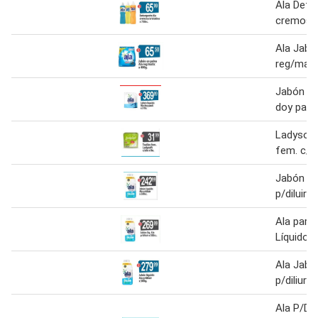
Ala Dete
cremoso
Ala Jabó
reg/mati
Jabón líq
doy pack 
Ladysoft
fem. c/al
Jabón líq
p/diluir x
Ala para 
Líquido 
Ala Jabó
p/diliur 
Ala P/Dil