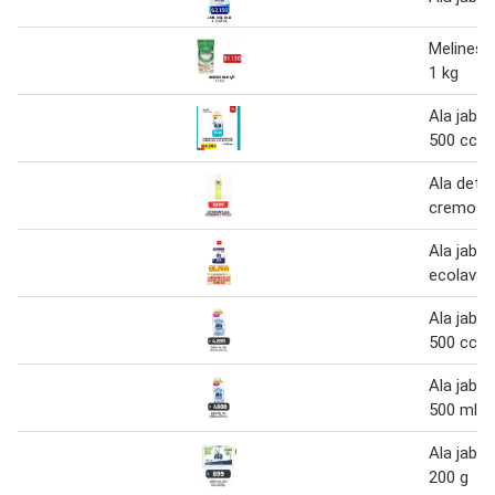
Melines a
1 kg
Ala jabon 
500 cc
Ala dete
cremoso 
Ala jabo
ecolavad
Ala jabón 
500 cc
Ala jabón 
500 ml
Ala jabó
200 g