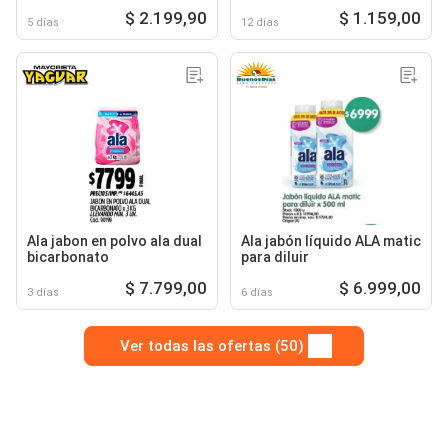
$ 2.199,90
$ 1.159,00
5 días
12 días
Ala jabon en polvo ala dual
Ala jabón líquido ALA matic
bicarbonato
para diluir
$ 7.799,00
$ 6.999,00
3 días
6 días
Ver todas las ofertas (50)