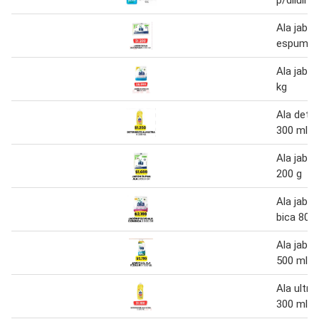
p/diluir 
Ala jabó
espuma 
Ala jabón
kg
Ala deter
300 ml
Ala jabo
200 g
Ala jabó
bica 800
Ala jabon 
500 ml
Ala ultra
300 ml