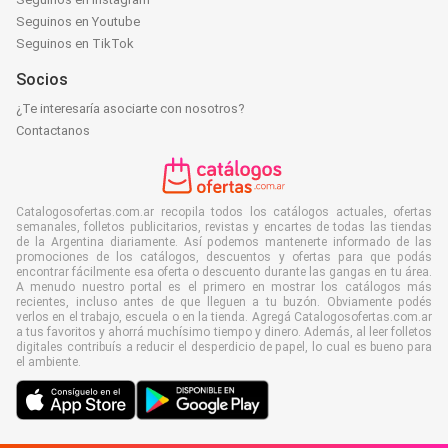
Seguinos en Youtube
Seguinos en TikTok
Socios
¿Te interesaría asociarte con nosotros?
Contactanos
Catalogosofertas.com.ar recopila todos los catálogos actuales, ofertas
semanales, folletos publicitarios, revistas y encartes de todas las tiendas
de la Argentina diariamente. Así podemos mantenerte informado de las
promociones de los catálogos, descuentos y ofertas para que podás
encontrar fácilmente esa oferta o descuento durante las gangas en tu área.
A menudo nuestro portal es el primero en mostrar los catálogos más
recientes, incluso antes de que lleguen a tu buzón. Obviamente podés
verlos en el trabajo, escuela o en la tienda. Agregá Catalogosofertas.com.ar
a tus favoritos y ahorrá muchísimo tiempo y dinero. Además, al leer folletos
digitales contribuís a reducir el desperdicio de papel, lo cual es bueno para
el ambiente.