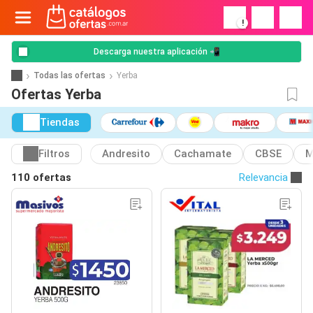
!
Descarga nuestra aplicación 📲
Todas las ofertas
Yerba
Ofertas Yerba
Tiendas
Filtros
Andresito
Cachamate
CBSE
M
110 ofertas
Relevancia