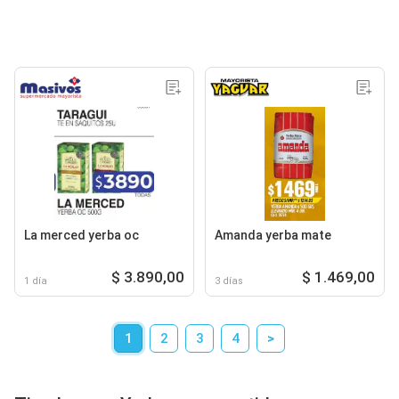
La merced yerba oc
Amanda yerba mate
$ 3.890,00
$ 1.469,00
1 día
3 días
1
2
3
4
>