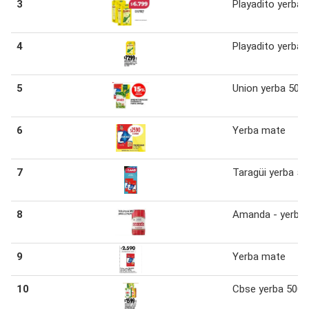
3
Playadito yerba 
4
Playadito yerba 
5
Union yerba 500 
6
Yerba mate
7
Taragüi yerba 50
8
Amanda - yerba
9
Yerba mate
10
Cbse yerba 500 g