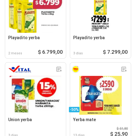
Playadito yerba
Playadito yerba
$ 6.799,00
$ 7.299,00
2 meses
3 días
-50%
Union yerba
Yerba mate
$ 51,80
$ 25,90
3 días
13 días