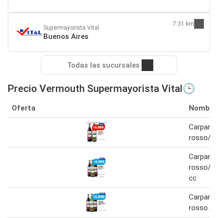
7.31 km
Supermayorista Vital
Buenos Aires
Todas las sucursales
Precio Vermouth Supermayorista Vital🕒
Oferta
Nombre
Carpano
rosso/bi
Carpano
rosso/bl
cc
Carpano 
rosso / 