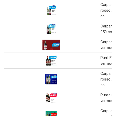
Carpano
rosso / 
cc
Carpano
950 cc
Carpano 
vermout
Punt E 
vermouth
Carpano
rosso / 
cc
Punte m
vermouth
Carpano