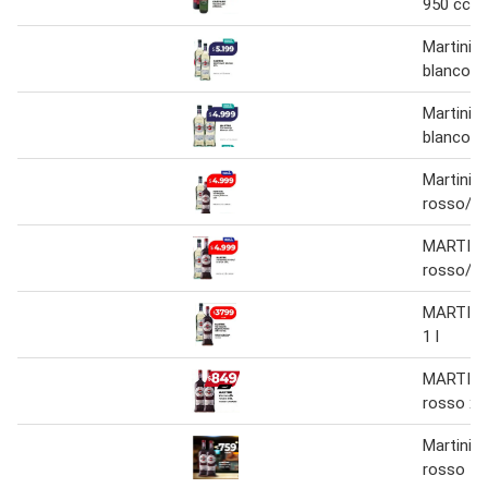
950 cc
Martini 
blanco 1 
Martini 
blanco 1 
Martini 
rosso/bl
MARTINI
rosso/ bl
MARTINI
1 l
MARTINI
rosso x 1
Martini 
rosso