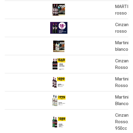
MARTINI
rosso xllt
Cinzano
rosso
Martini 
blanco
Cinzano
Rosso 9
Martini 
Rosso x 
Martini 
Blanco x 
Cinzano
Rosso/Bi
950cc