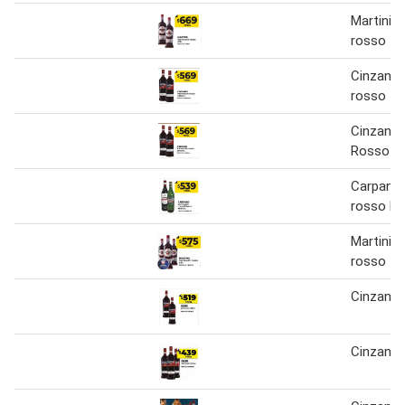
Martini 
rosso
Cinzano
rosso
Cinzano
Rosso x
Carpano
rosso bi
Martini 
rosso
Cinzano
Cinzano