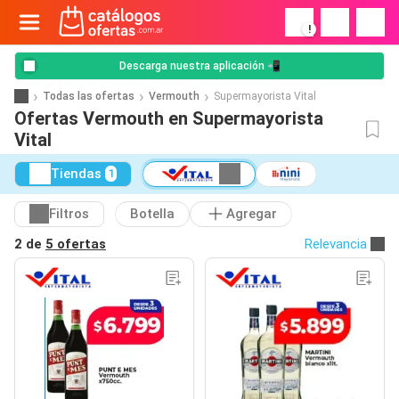
!
Descarga nuestra aplicación 📲
Todas las ofertas
Vermouth
Supermayorista Vital
Ofertas Vermouth en Supermayorista
Vital
Tiendas
1
Filtros
Botella
Agregar
2 de
5 ofertas
Relevancia