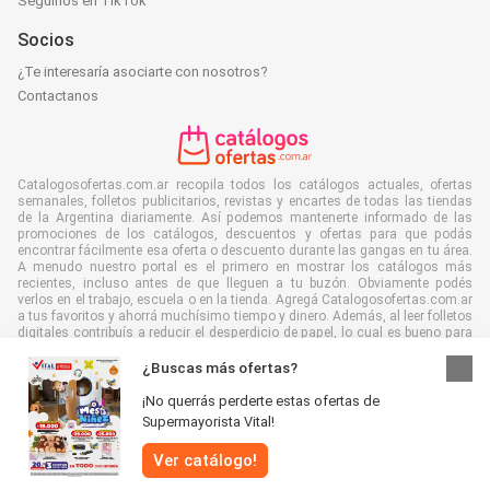
Seguinos en TikTok
Socios
¿Te interesaría asociarte con nosotros?
Contactanos
Catalogosofertas.com.ar recopila todos los catálogos actuales, ofertas
semanales, folletos publicitarios, revistas y encartes de todas las tiendas
de la Argentina diariamente. Así podemos mantenerte informado de las
promociones de los catálogos, descuentos y ofertas para que podás
encontrar fácilmente esa oferta o descuento durante las gangas en tu área.
A menudo nuestro portal es el primero en mostrar los catálogos más
recientes, incluso antes de que lleguen a tu buzón. Obviamente podés
verlos en el trabajo, escuela o en la tienda. Agregá Catalogosofertas.com.ar
a tus favoritos y ahorrá muchísimo tiempo y dinero. Además, al leer folletos
digitales contribuís a reducir el desperdicio de papel, lo cual es bueno para
el ambiente.
¿Buscas más ofertas?
¡No querrás perderte estas ofertas de
Supermayorista Vital!
Se reservan todos los derechos © Catalogosofertas.com.ar 2026 |
Aviso
Ver catálogo!
legal
|
Términos y condiciones
|
Políticas de privacidad
|
Política de cookies