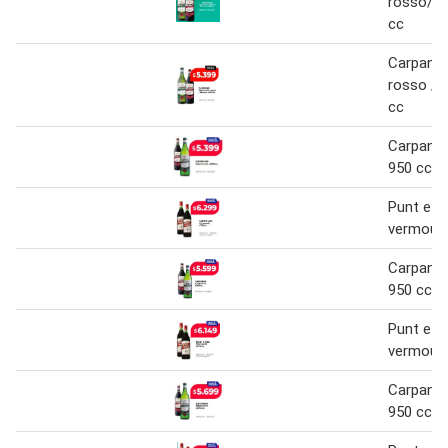
rosso/ b
cc
Carpano
rosso /b
cc
Carpano
950 cc
Punt e 
vermouth
Carpano
950 cc
Punt e 
vermouth
Carpano
950 cc