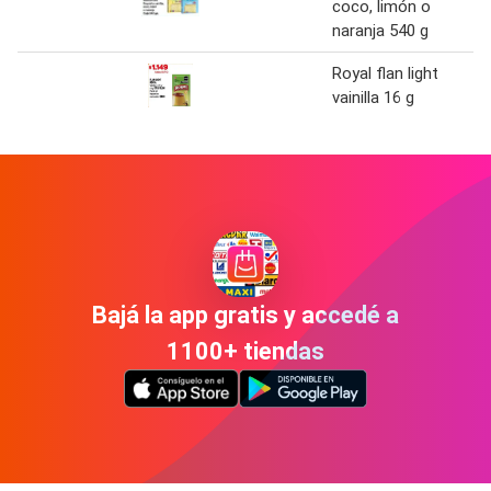
coco, limón o
naranja 540 g
Royal flan light
vainilla 16 g
Bajá la app gratis y accedé a
1100+ tiendas