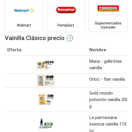
Supermercados
Walmart
Ferniplast
Comodin
Vainilla Clásico precio 🕒
Oferta
Nombre
Mana - galletitas
vainilla
Orloc - flan vainilla
Gold mundo
polvorón vainilla 200
g
La parmesana
esencia vainilla 110
cc