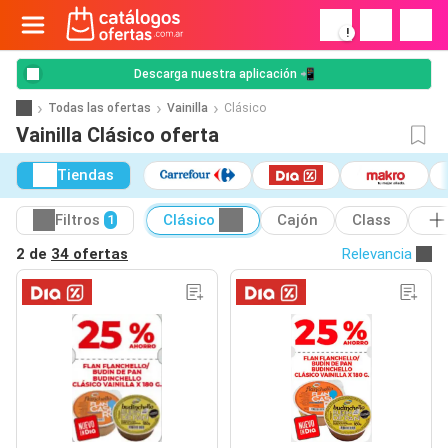
!
Descarga nuestra aplicación 📲
Todas las ofertas
Vainilla
Clásico
Vainilla Clásico oferta
Tiendas
Filtros
Clásico
Cajón
Class
1
2 de
34 ofertas
Relevancia