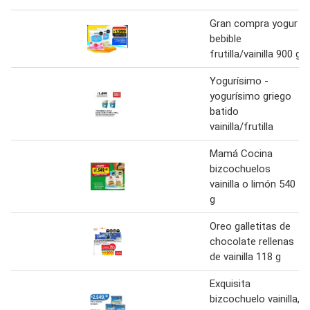
Gran compra yogur
bebible
frutilla/vainilla 900 g
Yogurísimo -
yogurísimo griego
batido
vainilla/frutilla
Mamá Cocina
bizcochuelos
vainilla o limón 540
g
Oreo galletitas de
chocolate rellenas
de vainilla 118 g
Exquisita
bizcochuelo vainilla,