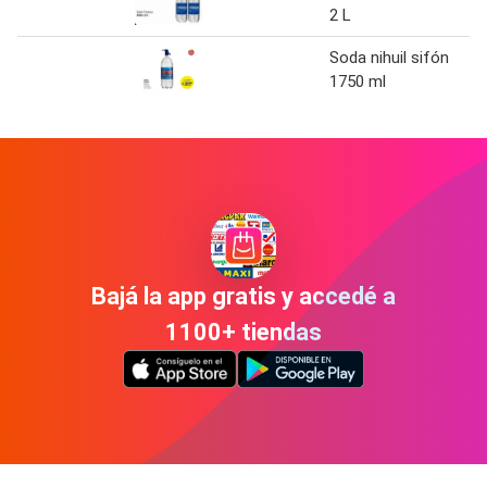
2 L
Soda nihuil sifón
1750 ml
Bajá la app gratis y accedé a
1100+ tiendas