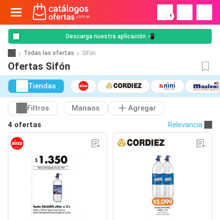
!
Descarga nuestra aplicación 📲
Todas las ofertas
Sifón
Ofertas Sifón
Tiendas
Filtros
Manaos
Agregar
4 ofertas
Relevancia