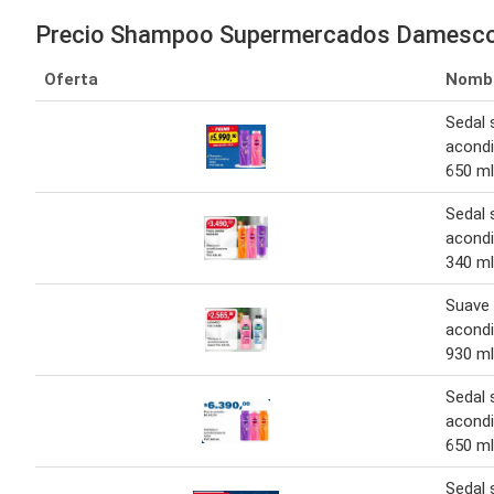
Precio Shampoo Supermercados Damesc
Oferta
Nomb
Sedal
acond
650 ml
Sedal
acond
340 ml
Suave
acond
930 ml
Sedal
acond
650 ml
Sedal