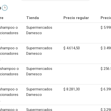
o🕒
re
Tienda
Precio regular
Preci
 shampoo o
Supermercados
$ 5.99
icionadores
Damesco
.
 shampoo o
Supermercados
$ 4.614,50
$ 3.49
icionadores
Damesco
.
 shampoo o
Supermercados
$ 256.
icionadores
Damesco
 shampoo o
Supermercados
$ 8.281,30
$ 6.39
icionadores
Damesco
.
 shampoo o
Supermercados
$ 3.29