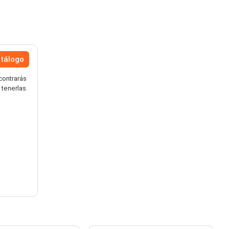
atálogo
contrarás
tenerlas.