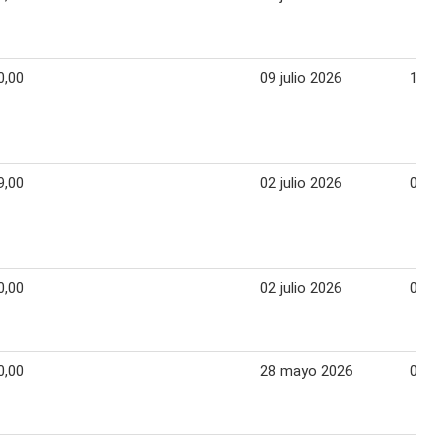
0,00
09 julio 2026
15 jul
9,00
02 julio 2026
08 jul
0,00
02 julio 2026
08 jul
0,00
28 mayo 2026
03 ju