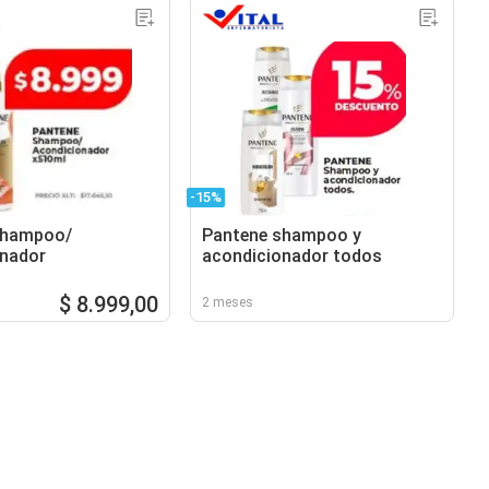
-15%
shampoo/
Pantene shampoo y
onador
acondicionador todos
$ 8.999,00
2 meses