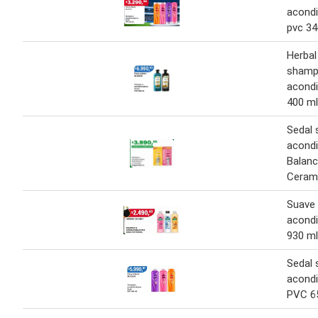
acond
pvc 34
Herbal
shamp
acond
400 ml
Sedal
acond
Balanc
Ceram
Suave
acond
930 ml
Sedal
acond
PVC 65