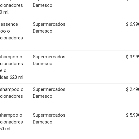
icionadores
Damesco
0 ml.
 essence
Supermercados
$ 6.99
oo o
Damesco
icionadores
.
 shampoo o
Supermercados
$ 3.99
icionadores
Damesco
e o
idas 620 ml
 shampoo o
Supermercados
$ 2.49
icionadores
Damesco
 shampoo o
Supermercados
$ 5.99
icionadores
Damesco
0 ml.