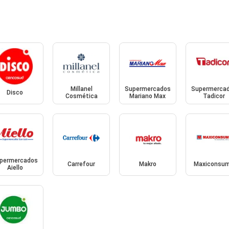
Millanel
Supermercados
Supermerca
Disco
Cosmética
Mariano Max
Tadicor
permercados
Carrefour
Makro
Maxiconsu
Aiello