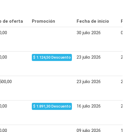
o de oferta
Promoción
Fecha de inicio
Fecha
0,00
30 julio 2026
05 ag
0,00
23 julio 2026
29 jul
$ 1.124,50 Descuento
500,00
23 julio 2026
29 jul
0,00
16 julio 2026
22 jul
$ 1.891,30 Descuento
0,00
09 julio 2026
15 jul