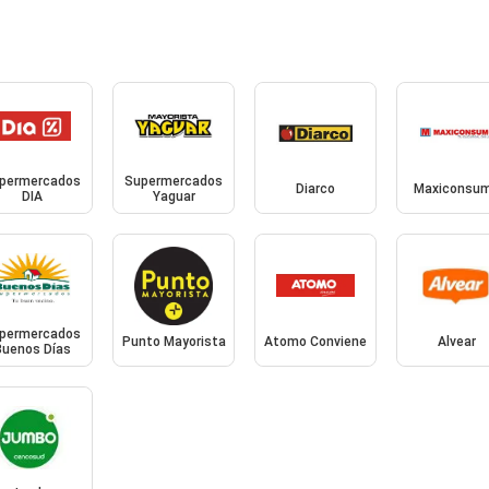
permercados
Supermercados
Diarco
Maxiconsu
DIA
Yaguar
permercados
Punto Mayorista
Atomo Conviene
Alvear
Buenos Días