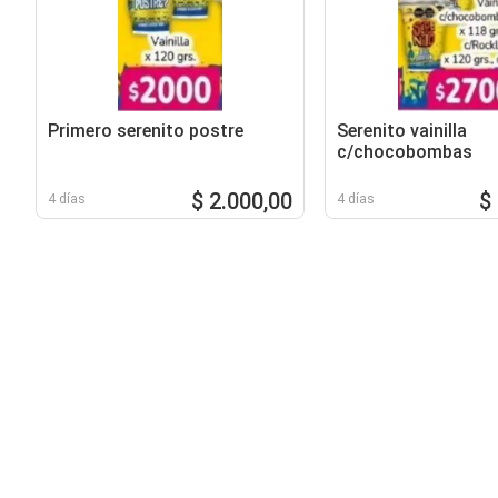
Primero serenito postre
Serenito vainilla
c/chocobombas
$ 2.000,00
$
4 días
4 días