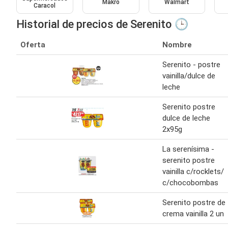
Makro
Walmart
Caracol
Historial de precios de Serenito 🕒
Oferta
Nombre
Serenito - postre
vainilla/dulce de
leche
Serenito postre
dulce de leche
2x95g
La serenísima -
serenito postre
vainilla c/rocklets/
c/chocobombas
Serenito postre de
crema vainilla 2 un