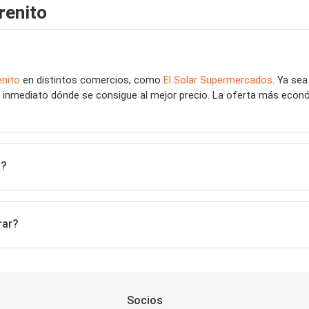
renito
enito
en distintos comercios, como
El Solar Supermercados
. Ya se
de inmediato dónde se consigue al mejor precio. La oferta más econ
a?
rar?
Socios