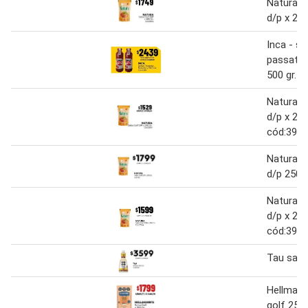
Natura - 
d/p x 250
Inca - sa
passata 
500 gr. 
Natura - 
d/p x 250
cód:3904
Natura s
d/p 250 
Natura - 
d/p x 250
cód:3904
Tau sals
Hellmann
golf 250