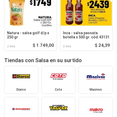
Natura - salsa golf d/p x
Inca - salsa passata
250 gr
botella x 500 gr. cód:43131
$ 1.749,00
$ 24,39
2 días
2 días
Tiendas con Salsa en su surtido
Diarco
Coto
Masivos