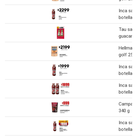
Inca sal
botella 5
Tau sals
guacamo
Hellmann
golf 250
Inca sal
botella 5
Inca sal
botella 5
Campagn
340 g
Inca sal
botella 5