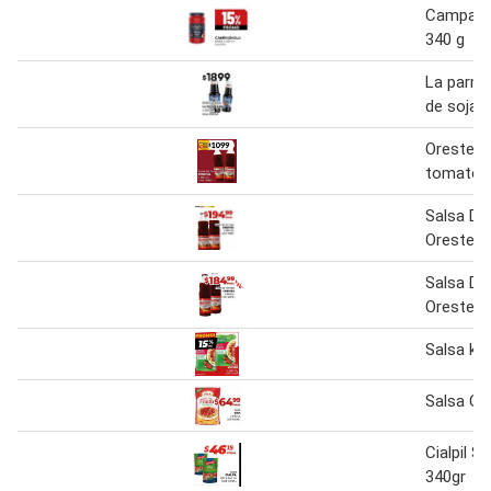
Campagn
340 g
La parme
de soja 
Orestes 
tomate 9
Salsa D
Orestes
Salsa D
Orestes
Salsa kn
Salsa Ci
Cialpil S
340gr