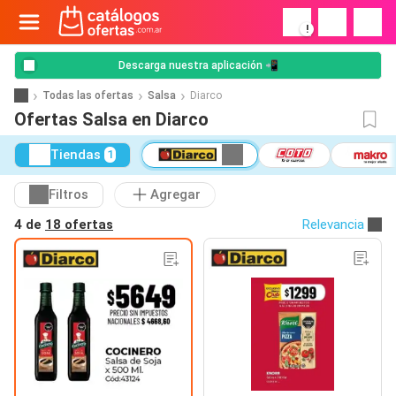
!
Descarga nuestra aplicación 📲
Todas las ofertas
Salsa
Diarco
Ofertas Salsa en Diarco
Tiendas
1
Filtros
Agregar
4 de
18 ofertas
Relevancia