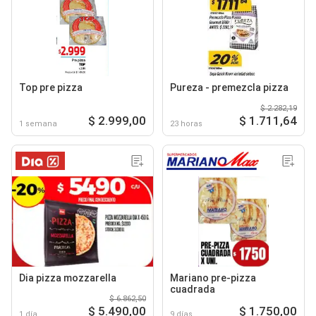
Top pre pizza
Pureza - premezcla pizza
$ 2.282,19
$ 2.999,00
$ 1.711,64
1 semana
23 horas
Dia pizza mozzarella
Mariano pre-pizza
cuadrada
$ 6.862,50
$ 5.490,00
$ 1.750,00
1 día
9 días