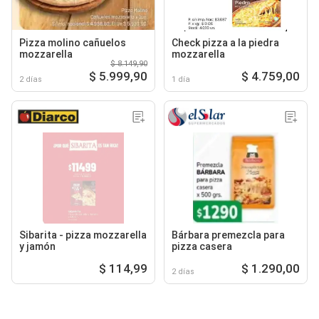
Pizza molino cañuelos
Check pizza a la piedra
mozzarella
mozzarella
$ 8.149,90
$ 5.999,90
$ 4.759,00
2 días
1 día
Sibarita - pizza mozzarella
Bárbara premezcla para
y jamón
pizza casera
$ 114,99
$ 1.290,00
2 días