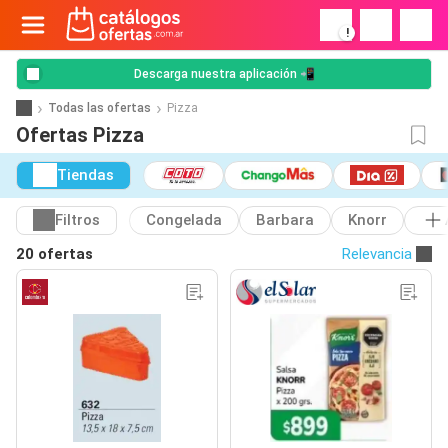
!
Descarga nuestra aplicación 📲
Todas las ofertas
Pizza
Ofertas Pizza
Tiendas
Filtros
Congelada
Barbara
Knorr
20 ofertas
Relevancia