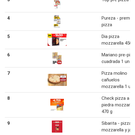
4
Pureza - premez
pizza
5
Dia pizza
mozzarella 450 
6
Mariano pre-piz
cuadrada 1 un
7
Pizza molino
cañuelos
mozzarella 1 u
8
Check pizza a la
piedra mozzarell
470 g
9
Sibarita - pizza
mozzarella y ja