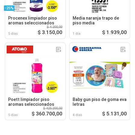
-25%
Procenex limpiador piso
Media naranja trapo de
aromas seleccionados
piso media
$ 4.200,00
$ 3.150,00
$ 1.939,00
5 días
1 día
Poett limpiador piso
Baby gun piso de goma eva
aromas seleccionados
letras
$ 425.200,00
$ 360.700,00
$ 5.131,00
5 días
4 días