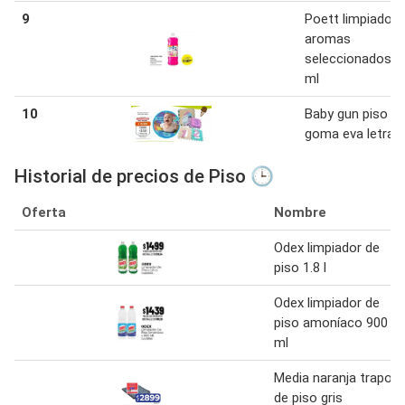
9
Poett limpiador 
aromas
seleccionados 1
ml
10
Baby gun piso d
goma eva letras
Historial de precios de Piso 🕒
Oferta
Nombre
Odex limpiador de
piso 1.8 l
Odex limpiador de
piso amoníaco 900
ml
Media naranja trapo
de piso gris