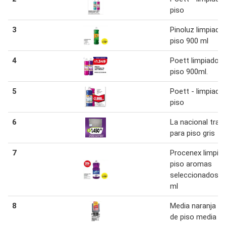
piso
3
Pinoluz limpiado
piso 900 ml
4
Poett limpiador 
piso 900ml.
5
Poett - limpiado
piso
6
La nacional trap
para piso gris
7
Procenex limpia
piso aromas
seleccionados 1
ml
8
Media naranja tr
de piso media