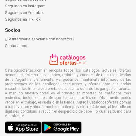
Seguinos en Instagram
Seguinos en Youtube
Seguinos en TikTok
Socios
¿Te interesaría asociarte con nosotros?
Contactanos
Catalogosofertas.com.ar recopila todos los catálogos actuales, ofertas
semanales, folletos publicitarios, revistas y encartes de todas las tiendas
de la Argentina diariamente. Así podemos mantenerte informado de las
promociones de los catálogos, descuentos y ofertas para que podás
encontrar fácilmente esa oferta o descuento durante las gangas en tu área.
A menudo nuestro portal es el primero en mostrar los catálogos más
recientes, incluso antes de que lleguen a tu buzón. Obviamente podés
verlos en el trabajo, escuela o en la tienda. Agregá Catalogosofertas.com.ar
a tus favoritos y ahorrá muchísimo tiempo y dinero. Además, al leer folletos
digitales contribuís a reducir el desperdicio de papel, lo cual es bueno para
el ambiente.