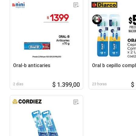
Oral-b anticaries
Oral b cepillo comp
$ 1.399,00
$
2 días
23 horas