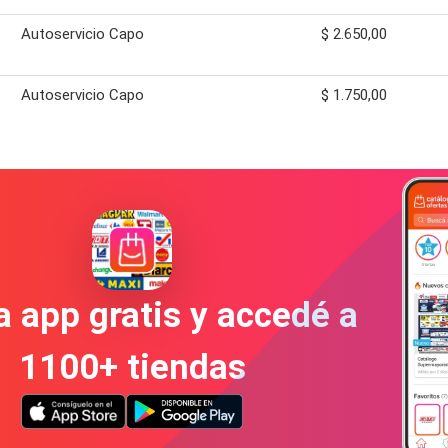
Autoservicio Capo
$ 2.650,00
Autoservicio Capo
$ 1.750,00
a app gratis y accedé a
1100+ tiendas