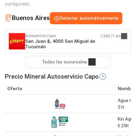
configurado:
Buenos Aires
Detectar automáticamente
Autoservicio Capo
1,085.71 km
San Juan &, 4000 San Miguel de
Tucumán
Todas las sucursales
Precio Mineral Autoservicio Capo🕒
Oferta
Nombre
Agua mine
5 lt
Kin Agua
6.25lt