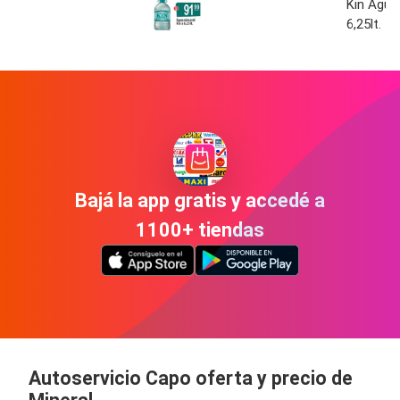
Kin Agua 
6,25lt.
Bajá la app gratis y accedé a
1100+ tiendas
Autoservicio Capo oferta y precio de